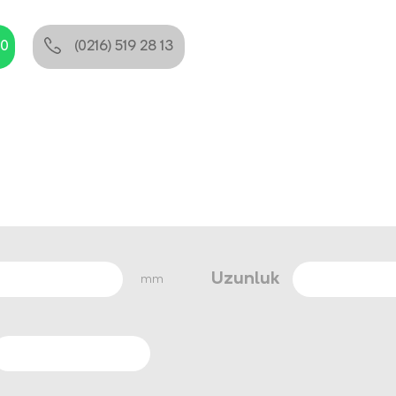
80
(0216) 519 28 13
Uzunluk
mm