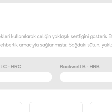
eri kullanılarak çeliğin yaklaşık sertliğini gösterir. 
rehberlik amacıyla sağlanmıştır. Sağdaki sütun, yakl
l C - HRC
Rockwell B - HRB