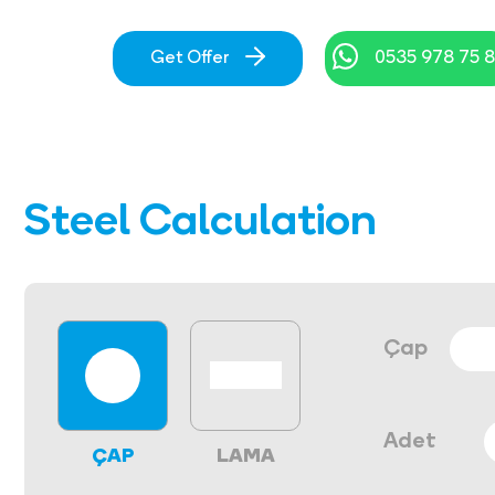
Get Offer
0535 978 75 
Steel Calculation
Çap
Adet
ÇAP
LAMA