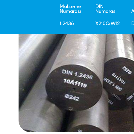
Malzeme
DIN
Numarası
Numarası
A
1.2436
X210CrW12