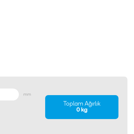
mm
Toplam Ağırlık
0 kg