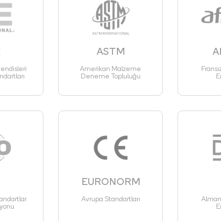
E
ASTM
A
ndisleri
Amerikan Malzeme
Fransı
ndartları
Deneme Topluluğu
E
EURONORM
andartlar
Avrupa Standartları
Alman 
yonu
E