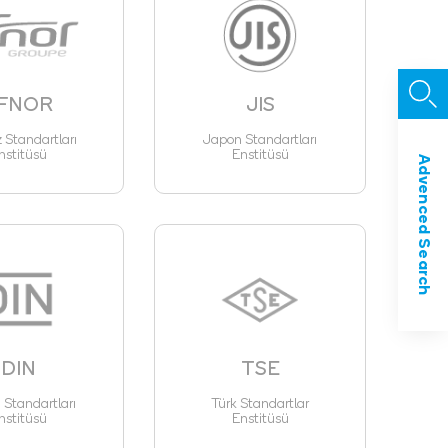
FNOR
JIS
z Standartları
Japon Standartları
nstitüsü
Enstitüsü
Advenced Search
DIN
TSE
Standartları
Türk Standartlar
nstitüsü
Enstitüsü