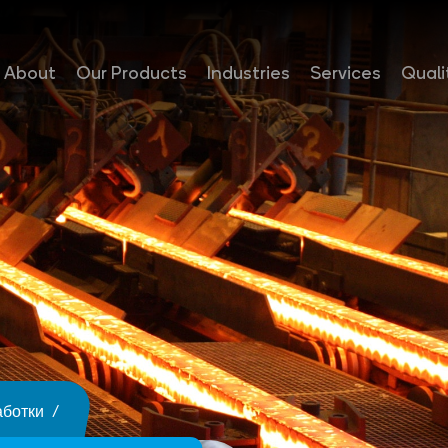
About
Our Products
Industries
Services
Quali
аботки