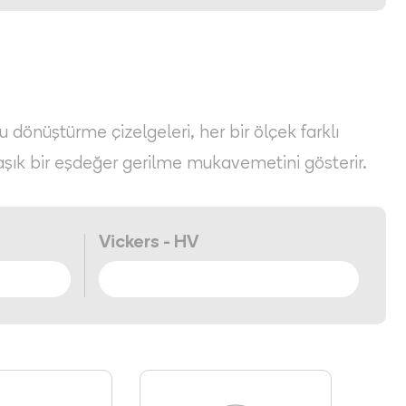
Bu dönüştürme çizelgeleri, her bir ölçek farklı
aşık bir eşdeğer gerilme mukavemetini gösterir.
Vickers - HV