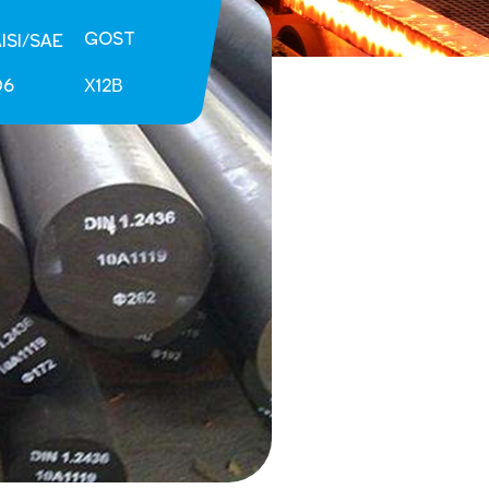
GOST
ISI/SAE
D6
Х12В