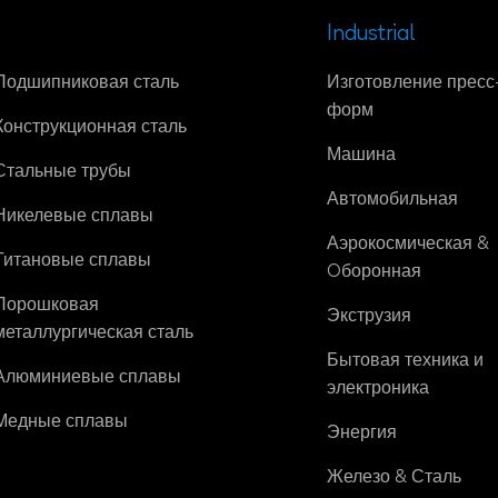
Industrial
Подшипниковая сталь
Изготовление пресс
форм
Конструкционная сталь
Машина
Стальные трубы
Автомобильная
Никелевые сплавы
Аэрокосмическая &
Титановые сплавы
Oборонная
Порошковая
Экструзия
металлургическая сталь
Бытовая техника и
Алюминиевые сплавы
электроника
Медные сплавы
Энергия
Железо & Сталь