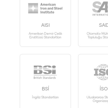
AISI
SA
Amerikan Demir Çelik
Otomotiv Mühe
Enstitüsü Standartları
Topluluğu Sta
BSİ
İSO
İngiliz Standartları
Uluslararası St
Organizas