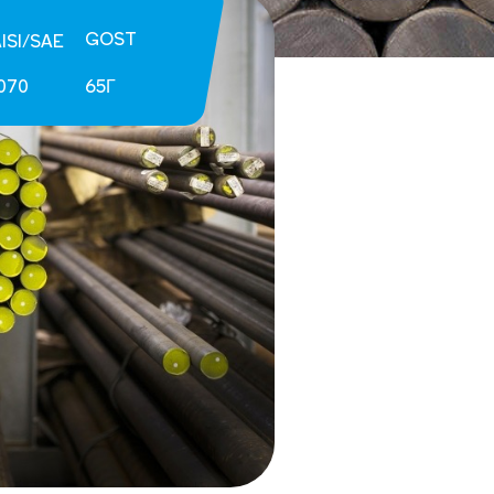
GOST
ISI/SAE
070
65Г