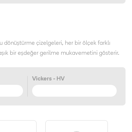
Bu dönüştürme çizelgeleri, her bir ölçek farklı
aşık bir eşdeğer gerilme mukavemetini gösterir.
Vickers - HV