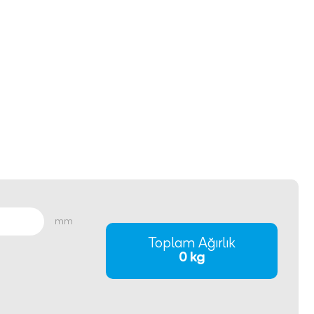
mm
Toplam Ağırlık
0 kg