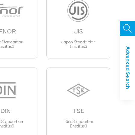
FNOR
JIS
z Standartları
Japon Standartları
nstitüsü
Enstitüsü
Advenced Search
DIN
TSE
Standartları
Türk Standartlar
nstitüsü
Enstitüsü