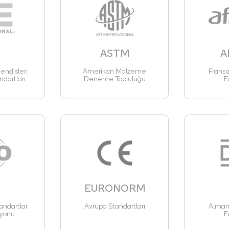
E
ASTM
A
ndisleri
Amerikan Malzeme
Fransı
ndartları
Deneme Topluluğu
E
EURONORM
andartlar
Avrupa Standartları
Alman 
yonu
E