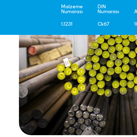
Malzeme
DIN
Numarası
Numarası
A
1.1231
Ck67
1