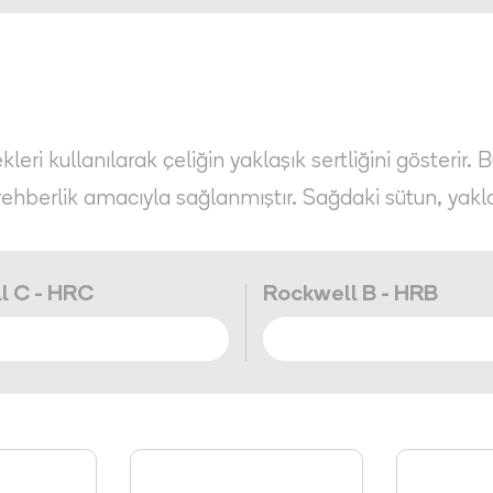
eri kullanılarak çeliğin yaklaşık sertliğini gösterir. 
rehberlik amacıyla sağlanmıştır. Sağdaki sütun, yakl
l C - HRC
Rockwell B - HRB