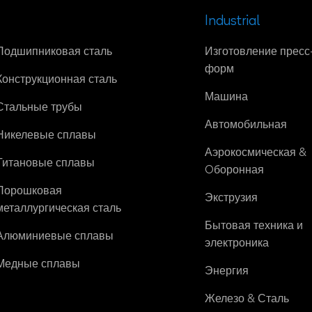
Industrial
Подшипниковая сталь
Изготовление пресс
форм
Конструкционная сталь
Машина
Стальные трубы
Автомобильная
Никелевые сплавы
Аэрокосмическая &
Титановые сплавы
Oборонная
Порошковая
Экструзия
металлургическая сталь
Бытовая техника и
Алюминиевые сплавы
электроника
Медные сплавы
Энергия
Железо & Сталь