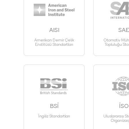
AISI
SA
Amerikan Demir Çelik
Otomotiv Mühe
Enstitüsü Standartları
Topluluğu Sta
BSİ
İSO
İngiliz Standartları
Uluslararası St
Organizas