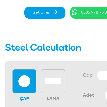
Get Offer
0535 978 75 
Steel Calculation
Çap
Adet
ÇAP
LAMA