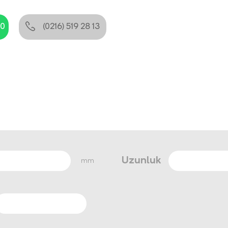
80
(0216) 519 28 13
Uzunluk
mm