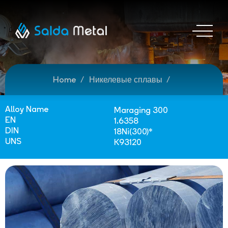
Home
Никелевые сплавы
Alloy Name
Maraging 300
EN
1.6358
DIN
18Ni(300)*
UNS
K93120