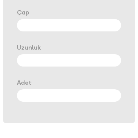
Çap
Uzunluk
Adet