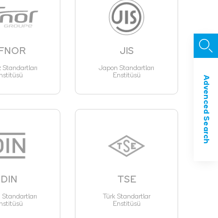
FNOR
JIS
z Standartları
Japon Standartları
nstitüsü
Enstitüsü
Advenced Search
DIN
TSE
Standartları
Türk Standartlar
nstitüsü
Enstitüsü