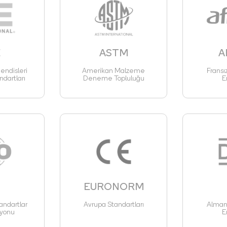
E
ASTM
A
ndisleri
Amerikan Malzeme
Fransı
ndartları
Deneme Topluluğu
E
EURONORM
andartlar
Avrupa Standartları
Alman 
yonu
E