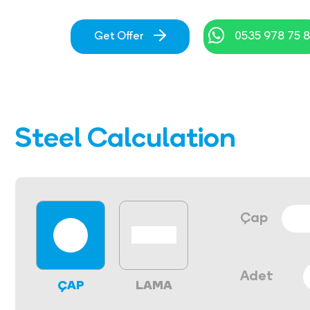
Get Offer
0535 978 75 
Steel Calculation
Çap
Adet
ÇAP
LAMA