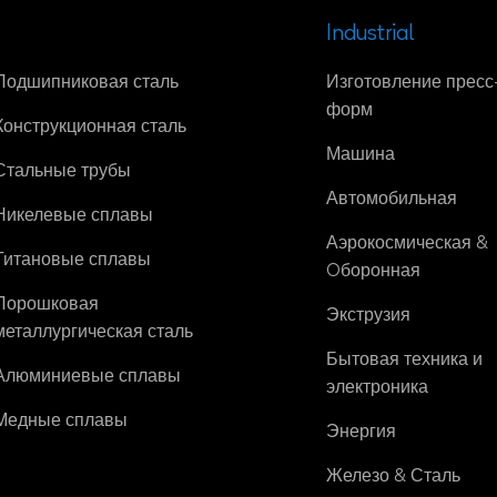
Industrial
Подшипниковая сталь
Изготовление пресс
форм
Конструкционная сталь
Машина
Стальные трубы
Автомобильная
Никелевые сплавы
Аэрокосмическая &
Титановые сплавы
Oборонная
Порошковая
Экструзия
металлургическая сталь
Бытовая техника и
Алюминиевые сплавы
электроника
Медные сплавы
Энергия
Железо & Сталь