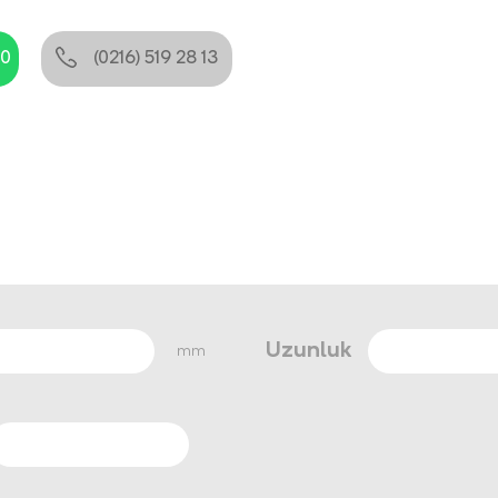
80
(0216) 519 28 13
Uzunluk
mm