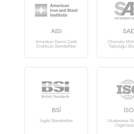
AISI
SA
Amerikan Demir Çelik
Otomotiv Mühe
Enstitüsü Standartları
Topluluğu Sta
BSİ
İSO
İngiliz Standartları
Uluslararası St
Organizas