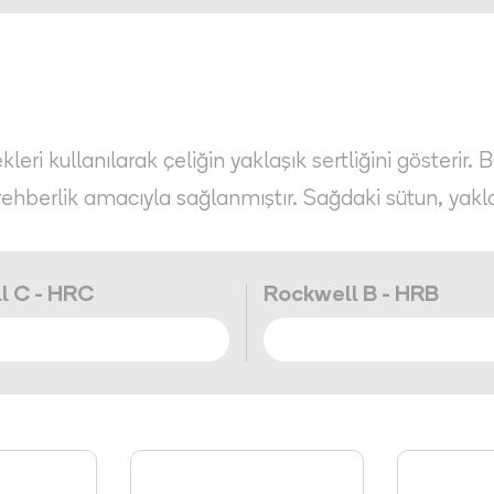
eri kullanılarak çeliğin yaklaşık sertliğini gösterir. 
rehberlik amacıyla sağlanmıştır. Sağdaki sütun, yakl
l C - HRC
Rockwell B - HRB