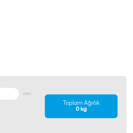
mm
Toplam Ağırlık
0 kg