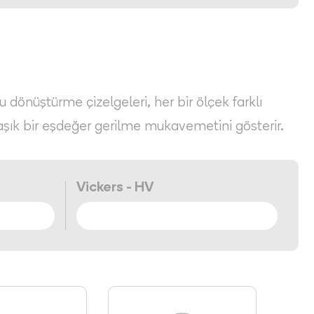
Bu dönüştürme çizelgeleri, her bir ölçek farklı
aşık bir eşdeğer gerilme mukavemetini gösterir.
Vickers - HV