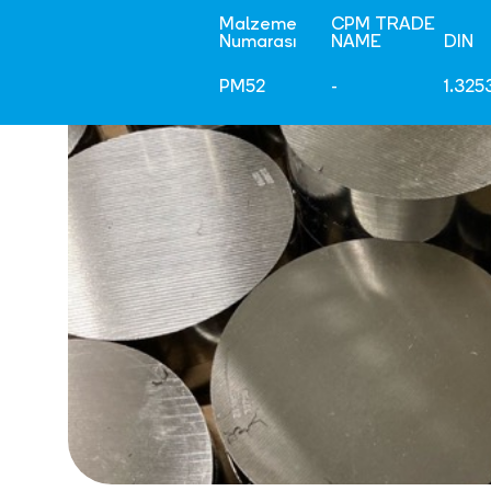
Malzeme
CPM TRADE
Numarası
NAME
DIN
PM52
-
1.325