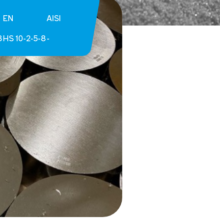
EN
AISI
3
HS 10-2-5-8
-