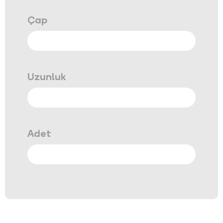
Çap
Uzunluk
Adet