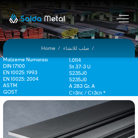
صلب للانشاء
Home
Malzeme Numarası
1.0114
DIN 17100
St 37-3 U
EN 10025: 1993
S235J0
EN 10025: 2004
S235J0
ASTM
A 283 Gr. A
GOST
Ст3пс / Ст3сп *