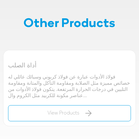
Other Products
أداة الصلب
فولاذ الأدوات عبارة عن فولاذ كربوني وسبائك عائلي له
خصائص مميزة مثل الصلابة ومقاومة التآكل والمتانة ومقاومة
التليين في درجات الحرارة المرتفعة. يتكون فولاذ الأدوات من
عناصر مكونة للكربيد مثل الكروم وال...
View Products