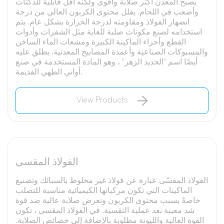
يصبح المعدن أكثر صلابة وأقوى ولكنه أقل قابلية للدكتات
وأصعب في اللحام. يقلل محتوى الكربون العالي من درجة
انصهار الفولاذ ومقاومته لدرجة الحرارة بشكل عام. يتم
استخدامه لصنع مكونات صلبة للغاية مثل الشفرات وأدوات
القطع وأجزاء الماكينة الكبيرة ومشعات الماء الساخن
والمسبوكات الصناعية وأعمدة المصابيح المعدنية. يطلق عليه
أيضًا اسم "الحديد الزهر" ، وهو المادة المستخدمة في صنع
أواني الطهي القديمة.
View Products
الفولاذ المقسى
الفولاذ المقسّى عبارة عن فولاذ غير مخلوط بالسبائك وتصنيع
الماكينات التي تكون مركباتها الكيميائية مناسبة للتصلب
خاصةً بسبب محتوى الكربون وتعرض صلابة عالية ضد قوة
شد معينة بعد عملية التقسية. في الفولاذ المقسى ، تكون
القوة العالية والليونة مطلوبة بالإضافة إلى خصائص الصلابة.