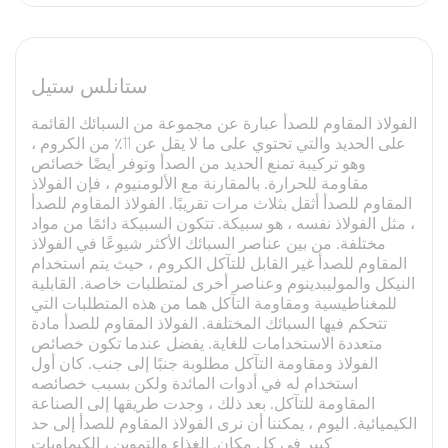
ستانلس ستيل
الفولاذ المقاوم للصدأ عبارة عن مجموعة من السبائك القائمة
على الحديد والتي تحتوي على ما لا يقل عن 11٪ من الكروم ،
وهو تركيبة تمنع الحديد من الصدأ وتوفر أيضًا خصائص
مقاومة للحرارة. بالمقارنة مع الألومنيوم ، فإن الفولاذ
المقاوم للصدأ أثقل بثلاث مرات تقريبًا. الفولاذ المقاوم للصدأ
، مثل الفولاذ نفسه ، هو سبيكة. تتكون السبيكة دائمًا من مواد
مختلفة. من بين عناصر السبائك الأكثر شيوعًا في الفولاذ
المقاوم للصدأ غير القابل للتآكل الكروم ، حيث يتم استخدام
النيكل والموليبدينوم وعناصر أخرى لمتطلبات خاصة. القابلية
للمغناطيسية ومقاومة التآكل هما من هذه المتطلبات التي
تتحكم فيها السبائك المختلفة. الفولاذ المقاوم للصدأ مادة
متعددة الاستخدامات للغاية. يفضل عندما تكون خصائص
الفولاذ ومقاومة التآكل مطلوبة جنبًا إلى جنب. كان أول
استخدام له في أدوات المائدة ولكن بسبب خصائصه
المقاومة للتآكل. بعد ذلك ، وجدت طريقها إلى الصناعة
الكيميائية. اليوم ، يمكننا أن نرى الفولاذ المقاوم للصدأ إلى حد
كبير في كل مكان. الغذاء والتموين ، الكيماويات