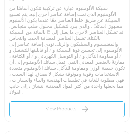
سبيكة الألومنيوم عبارة عن تركيبة تتكون أساسًا من
الألومنيوم الذي تمت إضافة عناصر أخرى إليه. يتم تصنيع
السبيكة عن طريق خلط العناصر معًا عندما يكون الألمنيوم
مصهورًا (سائلًا) ، والذي يبرد لتشكيل محلول صلب متجانس.
قد تشكل العناصر الأخرى ما يصل إلى 15 بالمائة من السبيكة
بالكتلة. تشمل العناصر المضافة الحديد والنحاس
والمغنيسيوم والسيليكون والزنك. تؤدي إضافة عناصر إلى
الألومنيوم إلى تحسين قوة السبيكة و / أو قابليتها للتشغيل و
/ أو مقاومة التآكل و / أو التوصيل الكهربائي و / أو الكثافة ،
مقارنةً بالعنصر المعدني النقي. تميل سبائك الألومنيوم إلى أن
تكون خفيفة الوزن ومقاومة للتآكل. سبائك الألومنيوم متعددة
الاستخدامات وقوية وموثوقة بشكل لا يصدق. لهذا السبب ،
فهي مطلوبة للغاية في تطبيقات الهندسة والبناء والسيارات ،
مما يجعلها واحدة من أكثر المواد المعدنية انتشارًا ، إلى جانب
الفولاذ.
View Products