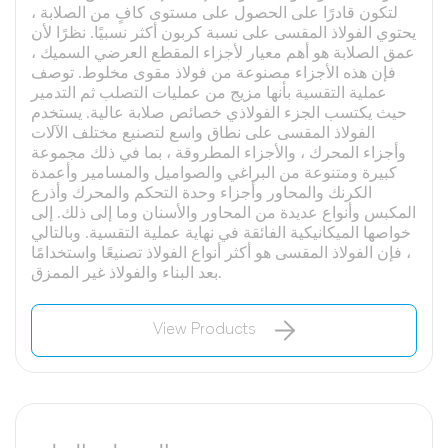
لتكون قادرًا على الحصول على مستوى كافٍ من الصلابة ،
يحتوي الفولاذ المقسى على نسبة كربون أكثر نسبيًا. نظرًا لأن
عمق الصلابة هو أهم معيار لأجزاء المقطع العرضي السميك ،
فإن هذه الأجزاء مصنوعة من فولاذ مقوى مخلوط. توصف
عملية التقسية بأنها مزيج من عمليات التصلب ثم التدمير
حيث يكتسب الجزء الفولاذي خصائص صلابة عالية. يستخدم
الفولاذ المقسى على نطاق واسع لتصنيع مختلف الآلات
وأجزاء المحرك ، والأجزاء المطروقة ، بما في ذلك مجموعة
كبيرة ومتنوعة من البراغي والصواميل والمسامير وأعمدة
الكرنك والمحاور وأجزاء وحدة التحكم والمحرك وأذرع
المكبس وأنواع عديدة من المحاور والأسنان وما إلى ذلك. إلى
خواصها الميكانيكية الفائقة في نهاية عملية التقسية. وبالتالي
، فإن الفولاذ المقسى هو أكثر أنواع الفولاذ تصنيعًا واستخدامًا
بعد البناء والفولاذ غير الممزق.
View Products