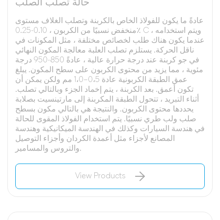
حالة تصلب الصلب
عادةً ما يكون للفولاذ الخاص بالكربنة وتصلب الغلاف مستوى
منخفض نسبيًا من الكربون ، 0.10-0.25٪ C ، ويتم استخدامه
عندما يكون هناك طلب لخصائص مختلفة ، مثل المكونات في
ناقل الحركة. يستلزم تصلب العلبة معالجة المكون النهائي
في جو كربنة عند درجة حرارة عالية ، عادةً 850-950 درجة
مئوية ، مما يزيد من محتوى الكربون على سطح المكون. يبلغ
عمق الطبقة الكربونية عادة 0،5–1،0 مم ولكن يمكن أن
تكون أعمق. بعد الكربنة ، يتم إخماد الجزء وبالتالي تصلب.
أثناء التبريد ، تتحول الطبقة المكربنة إلى مارتينسيت بصلابة
يحددها محتوى الكربون. والنتيجة هي بالتالي مكون بسطح
صلب ولب طري نسبيًا. يتم استخدام الفولاذ المقوى للحالة
في هندسة السيارات وكذلك في الهندسة الميكانيكية وهندسة
المصانع لأجزاء مثل أعمدة الكردان وأجزاء التوصيل
والتروس والمسامير.
View Products