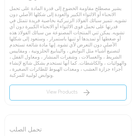
يشير مصطلح مقاومة الخضوع إلى قدرة المادة على تحمل
الانحناء أو الالتواء الكبير والعودة إلى شكلها الأصلي دون
تشويه. تتميز سبائك الفولاذ الزنبركية بخاصية فريدة تتمثل في
قدرتها على تحمل قوى الالتواء أو الانحناء الكبيرة دون أي
تشويه. يمكن ثني المنتجات المصنوعة من سبائك الفولاذ هذه
أو ضغطها أو تمديدها أو ثنيها باستمرار ، وستعود إلى شكلها
الأصلي دون التعرض لأي تشوه. إنها مادة شائعة تستخدم
لتصنيع أشياء مثل النوابض ، والينابيع الحلزونية ، ومقاييس
الشريط ، والغسالات ، وشفرات المنشار ، ومعاول القفل ،
والهوائيات ، والكاشطات. كما أنها تستخدم بشكل شائع لإنشاء
أجزاء جزازة العشب ، ومعدات الهبوط للطائرات الصغيرة ،
ونوابض لولبية للمركبة.
View Products
تحمل الصلب