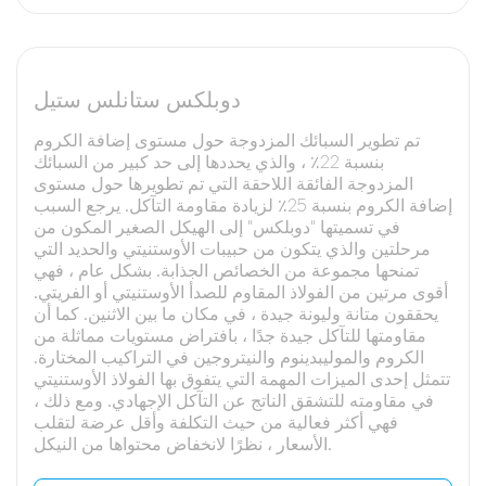
دوبلكس ستانلس ستيل
تم تطوير السبائك المزدوجة حول مستوى إضافة الكروم
بنسبة 22٪ ، والذي يحددها إلى حد كبير من السبائك
المزدوجة الفائقة اللاحقة التي تم تطويرها حول مستوى
إضافة الكروم بنسبة 25٪ لزيادة مقاومة التآكل. يرجع السبب
في تسميتها "دوبلكس" إلى الهيكل الصغير المكون من
مرحلتين والذي يتكون من حبيبات الأوستنيتي والحديد التي
تمنحها مجموعة من الخصائص الجذابة. بشكل عام ، فهي
أقوى مرتين من الفولاذ المقاوم للصدأ الأوستنيتي أو الفريتي.
يحققون متانة وليونة جيدة ، في مكان ما بين الاثنين. كما أن
مقاومتها للتآكل جيدة جدًا ، بافتراض مستويات مماثلة من
الكروم والموليبدينوم والنيتروجين في التراكيب المختارة.
تتمثل إحدى الميزات المهمة التي يتفوق بها الفولاذ الأوستنيتي
في مقاومته للتشقق الناتج عن التآكل الإجهادي. ومع ذلك ،
فهي أكثر فعالية من حيث التكلفة وأقل عرضة لتقلب
الأسعار ، نظرًا لانخفاض محتواها من النيكل.