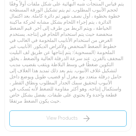
يتم قياس المنتجات شبه النهائية على شكل ملفات أولاً وفقًا
لحجم الأنبوب المطلوب. ثم يتم تشكيل الورقة المسطحة
خطوة بخطوة ، أول نصف شهر ثم دائرة كاملة. بعد اكتمال
الدائرة ، يتم إجراء اللحام بشكل مشابه لحركة ماكينة
الخياطة ، ويتم الربط من طرف إلى آخر. قيم الضغط
منخفضة حيث يتم استخدام اللحام في إنتاجه. يستخدم
الغرض من استخدام الأنابيب الملحومة في الغالب في
خطوط الضغط المنخفض ولأغراض الديكور. الأنابيب غير
الملحومة (المسحوبة): يتم إنتاجها عن طريق لف البليت
المجفف بالفرن. عند سرعة الدرفلة العالية والضغط ، يخلق
التكوين ضغطًا في وسط البلاطة ويثقب بقضيب مدبب
لتشكيل غلاف الأنبوب. يتم بعد ذلك تمديد هذا الغلاف إلى
حامل درفلة متعدد مع مغزل أو قضيب طويل ويوضع داخل
الأنبوب لتحقيق سمك الجدار المطلوب ونطاق القطر ،
واستكمال إنتاجه. وهو أكثر مقاومة للضغط لأنه يُسكب في
قطعة واحدة ولا يحتوي على طبقات. يفضل بشكل خاص
حيث يكون الضغط مرتفعًا.
View Products