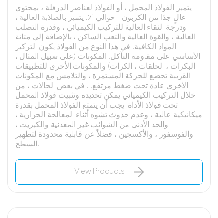
يتميز الفولاذ المحمل ، أو الفولاذ لعناصر الدرفلة ، بمحتوى
عالٍ جدًا من الكربون - حوالي 1٪. يتميز بالصلابة العالية ،
ودرجة النقاء العالية للتركيب الكيميائي ، وقدرة التصلب
العالية ، والقوة العالية والتعب الساكن ، بالإضافة إلى متانة
المواد الكافية. في هذا النوع من الفولاذ يكون التركيز
الأساسي على مقاومة التآكل. المكونات (على سبيل المثال ،
البكرات ، الحلقات ، الكرات) والمكونات الأخرى للتطبيقات
القريبة تخضع للحركة المستمرة ، والتلامس مع المكونات
الأخرى عادة تحت ضغط مرتفع. . في بعض الحالات ، من
خلال التركيب الكيميائي يمكن تحديده وتثبيت فولاذ المحمل
تحت فولاذ الأداة. يجب أن يتمتع الفولاذ المحمل بقدرة
ميكانيكية عالية ، وعدم حدوث تشوه أثناء المعالجة الحرارية ،
والحد الأدنى من الشوائب غير المعدنية والكبريت ،
والفوسفور ، والأكسجين ، فضلاً عن قابلية محدودة لتطهير
السطح.
View Products