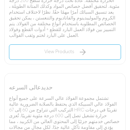
الحرارة مختلفة. عادة تحت درجة حرارة سطح 200 درجة
مئوية. لتحقيق أفضل خصائص المواد وكذلك المتانة الطويلة ،
يعد تنسيق السبائك أمرًا مهمًا حقًا. نظرًا لاختلاف استخدام
الكروم والموليبدينوم والفاناديوم والتنغستن ، يمكن تحقيق
الخصائص المطلوبة باستخدام أنواع مختلفة من الفولاذ. يتم
التمييز بين فولاذ العمل البارد للقطع + أدوات القطع وفولاذ
العمل على البارد لختم وثقب القوالب.
View Products
حديدعالى السرعه
تشتمل مجموعة الفولاذ عالي السرعة على جميع أنواع
الفولاذ عالي السبيكة الذي يحتفظ بالصلابة الضرورية عالية
التركيب التي تتراوح من 60 إلى 67 HRC تقريبًا في درجات
حرارة تشغيل تصل إلى 600 درجة مئوية تقريبًا. تُعزى
خصائص خدمتهم جزئيًا إلى المحتوى العالي من الكربيد ، مما
يؤدي إلى مقاومة تآكل عالية جدًا. لكل مجال من مجالات