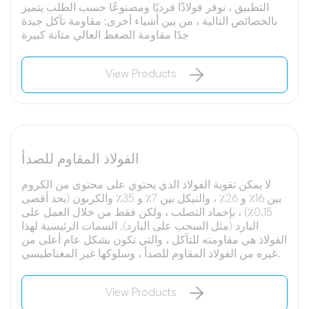
التطبيق ، نوفر فولاذًا فرديًا ومصنوعًا حسب الطلب يتميز
بالخصائص التالية ، من بين أشياء أخرى: مقاومة تآكل جيدة
جدًا مقاومة الضغط العالي متانة كبيرة
View Products
الفولاذ المقاوم للصدأ
لا يمكن تقوية الفولاذ الذي يحتوي على محتوى من الكروم
بين 16٪ و 26٪ ، والنيكل بين 7٪ و 35٪ والكربون (بحد أقصى
0.15٪) ، بإخماد التصلب ، ولكن فقط من خلال العمل على
البارد (مثل السحب على البارد). السمات الرئيسية لهذا
الفولاذ هي مقاومته للتآكل ، والتي تكون بشكل عام أعلى من
غيره من الفولاذ المقاوم للصدأ ، وسلوكها غير المغناطيسي.
View Products