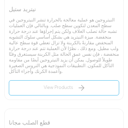
نيتريد ستيل
النيتروجين هو عملية معالجة بالحرارة تنشر النيتروجين في
سطح المعدن لتكوين سطح صلب. وبالتالي فإن العمليات
تشبه حالة تصلب الغلاف ولكن يتم إجراؤها عند درجة حرارة
منخفضة. ميزة النيتريد هي بشكل أساسي سلوك التشويه
المنخفض مقارنةً بالكربنة ولا تزال تعطي قوة سطح عالية
ولب مطيل. ومع ذلك ، نظرًا لأن العملية تتم عند درجة حرارة
منخفضة ، فإن نفس عمق الحالة مثل الكربنة سيستغرق وقتًا
طويلاً للوصول. يمكن أن يزيد النيتروجين أيضًا من مقاومة
التآكل للمكون. التطبيقات النموذجية هي التروس الصغيرة
وأعمدة الكرنك وأجزاء التآكل.
View Products
قطع الصلب مجانا