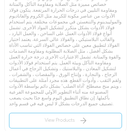
خصائص مميزة مثل الصلابة ومقاومة التآكل والمتانة
ومقاومة التليين في درجات الحرارة المرتفعة. يتكون فولاذ
الأدوات من عناصر مكونة للكربيد مثل الكروم والفاناديوم
والموليبدينوم والتنغستن في مجموعات مختلفة. يتم استخدام
فولاذ الأدوات بشكل متكرر لتشكيل المواد الأخرى. تشمل
أنواع فولاذ الأدوات العمل على الساخن ، والعمل البارد ،
والقالب البلاستيكي ، والفولاذ عالي السرعة. يعتمد اختيار
الفولاذ لتطبيق معين على خصائص الفولاذ التي تناسب الأداة
بشكل أفضل ، مثل الصلابة المطلوبة ومقاومة الصدمات
والقوة والمتانة. تشمل الاعتبارات الأخرى درجة حرارة العمل
ومقاومة التآكل وبيئة العمل. يتم استخدام فولاذ الأدوات
لتشكيل المعادن ، والبلاستيك ، وتشكيل الزجاج في أعمال
الزجاج ، والنجارة ، وإنتاج الورق ، والمقصات ، والشفرات ،
ولقم الثقب ، وأدوات القطع. هذه مجرد أمثلة على التطبيقات
، ويتم منح مصطلح "أداة الصلب" بشكل دائم بواسطة الأدوات
المصنوعة منه أثناء التطوير الأولي للمجموعة الفرعية
بأكملها. إن نطاق التطبيق اليوم واسع جدًا بحيث يصعب
تصنيف جميع الدرجات بشكل لا لبس فيه في قسم واحد.
View Products