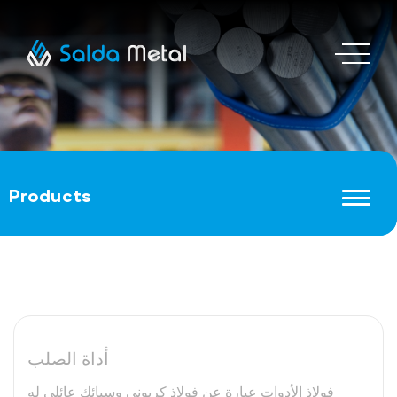
Products
أداة الصلب
فولاذ الأدوات عبارة عن فولاذ كربوني وسبائك عائلي له