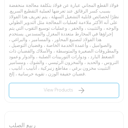
فولاذ القطع المجاني عبارة عن فولاذ بتكلفة معالجة منخفضة
بسبب كسر الرقائق عند تعرضها لعملية التقطيع السريع.
نظرًا لخصائص قابلية التشغيل السهلة ، يتم تعريف هذا الفولاذ
على أنه الأكثر ملاءمة لعمليات المعالجة مثل التدوير الطولي
والوجه ، والتثبيت ، والحفر ، وعمليات توسيع الثقوب التي يتم
إجراؤها في المخارط متعددة المغزل والمسدس. يستخدم
هذا الفولاذ لتصنيع المحاور ، والمسامير ، والبراغي ،
والصواميل ، وأعمدة الخدمة الخاصة ، وقضبان التوصيل ،
والمطروقات الصغيرة والمتوسطة ، والأسلاك والقضبان ذات
الضغط البارد ، ودوارات التوربينات الصلبة ، والدوار وعمود
التروس ، والحديد ، والمخزون الرئيسي ، والشوك ، ومسامير
التثبيت مخزون برغي ، مقاطع زنبركية ، أنابيب ، أنابيب ،
قضبان خفيفة الوزن ، تقوية خرسانية ، إلخ.
View Products
ربيع الصلب