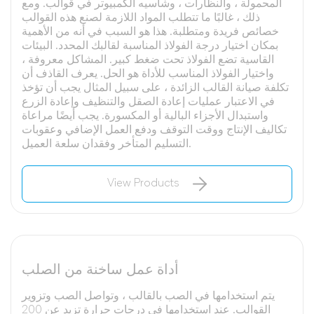
المحمولة ، والنظارات ، وشاسيه الكمبيوتر في قوالب. ومع
ذلك ، غالبًا ما تتطلب المواد اللازمة لصنع هذه القوالب
خصائص فريدة ومتطلبة. هذا هو السبب في أنه من الأهمية
بمكان اختيار درجة الفولاذ المناسبة لقالبك المحدد. البيئات
القاسية تضع الفولاذ تحت ضغط كبير. المشاكل معروفة ،
واختيار الفولاذ المناسب للأداة هو الحل. يعرف القاذف أن
تكلفة صيانة القالب الزائدة ، على سبيل المثال يجب أن تؤخذ
في الاعتبار عمليات إعادة الصقل والتنظيف وإعادة الزرع
واستبدال الأجزاء البالية أو المكسورة. يجب أيضًا مراعاة
تكاليف الإنتاج ووقت التوقف ودفع العمل الإضافي وعقوبات
التسليم المتأخر وفقدان سلعة العميل.
View Products
أداة عمل ساخنة من الصلب
يتم استخدامها في الصب بالقالب ، وتواصل الصب وتزوير
القوالب. عند استخدامها في درجات حرارة تزيد عن 200