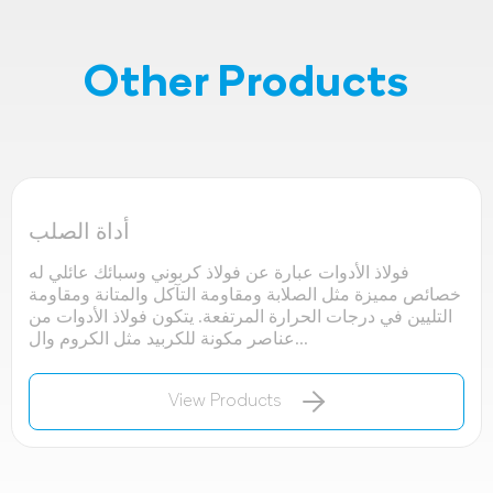
Other Products
أداة الصلب
فولاذ الأدوات عبارة عن فولاذ كربوني وسبائك عائلي له
خصائص مميزة مثل الصلابة ومقاومة التآكل والمتانة ومقاومة
التليين في درجات الحرارة المرتفعة. يتكون فولاذ الأدوات من
عناصر مكونة للكربيد مثل الكروم وال...
View Products