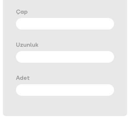
Çap
Uzunluk
Adet