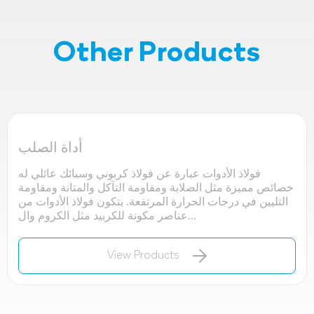
Other Products
أداة الصلب
فولاذ الأدوات عبارة عن فولاذ كربوني وسبائك عائلي له
خصائص مميزة مثل الصلابة ومقاومة التآكل والمتانة ومقاومة
التليين في درجات الحرارة المرتفعة. يتكون فولاذ الأدوات من
عناصر مكونة للكربيد مثل الكروم وال...
View Products