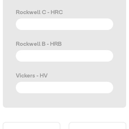
Rockwell C - HRC
Rockwell B - HRB
Vickers - HV