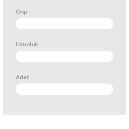
Çap
Uzunluk
Adet