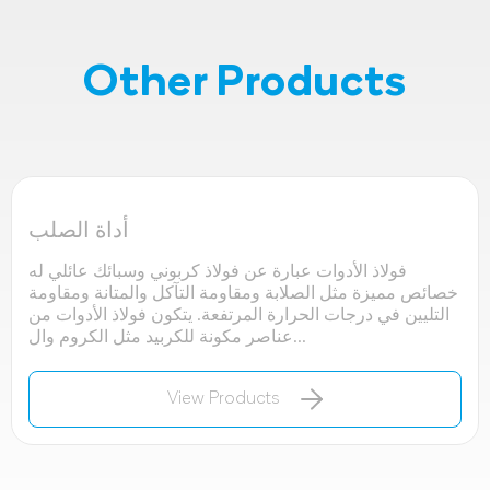
Other Products
أداة الصلب
فولاذ الأدوات عبارة عن فولاذ كربوني وسبائك عائلي له
خصائص مميزة مثل الصلابة ومقاومة التآكل والمتانة ومقاومة
التليين في درجات الحرارة المرتفعة. يتكون فولاذ الأدوات من
عناصر مكونة للكربيد مثل الكروم وال...
View Products