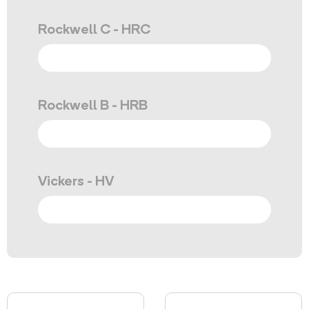
Rockwell C - HRC
Rockwell B - HRB
Vickers - HV