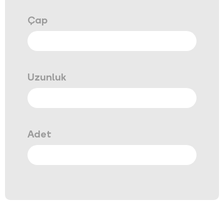
Çap
Uzunluk
Adet