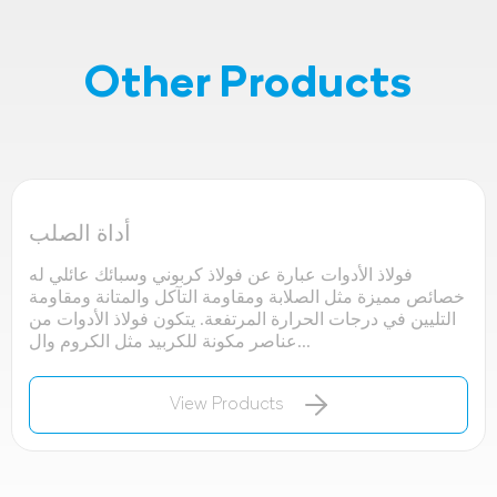
Other Products
أداة الصلب
فولاذ الأدوات عبارة عن فولاذ كربوني وسبائك عائلي له
خصائص مميزة مثل الصلابة ومقاومة التآكل والمتانة ومقاومة
التليين في درجات الحرارة المرتفعة. يتكون فولاذ الأدوات من
عناصر مكونة للكربيد مثل الكروم وال...
View Products