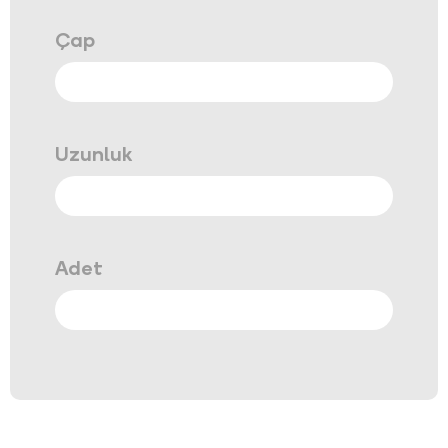
Çap
Uzunluk
Adet