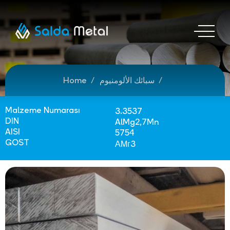
سبائك الألومنيوم
Home
Malzeme Numarası
3.3537
DIN
AlMg2,7Mn
AISI
5754
GOST
АМг3