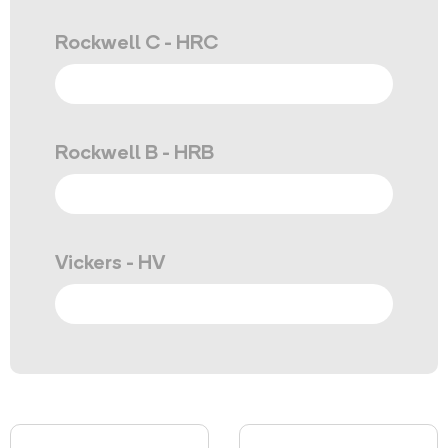
Rockwell C - HRC
Rockwell B - HRB
Vickers - HV