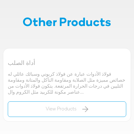
Other Products
أداة الصلب
فولاذ الأدوات عبارة عن فولاذ كربوني وسبائك عائلي له
خصائص مميزة مثل الصلابة ومقاومة التآكل والمتانة ومقاومة
التليين في درجات الحرارة المرتفعة. يتكون فولاذ الأدوات من
عناصر مكونة للكربيد مثل الكروم وال...
View Products