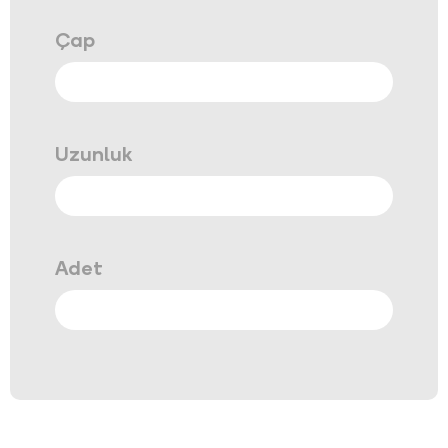
Çap
Uzunluk
Adet