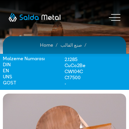
صنع القالب
Home
Malzeme Numarası
2.1285
DIN
CuCo2Be
EN
CW104C
UNS
C17500
GOST
-