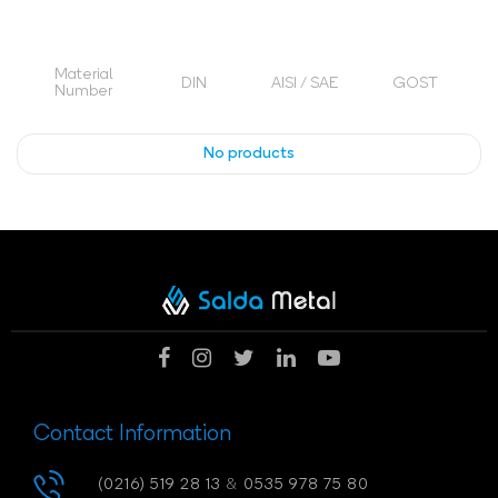
Material
DIN
AISI / SAE
GOST
Number
No products
Contact Information
(0216) 519 28 13
&
0535 978 75 80