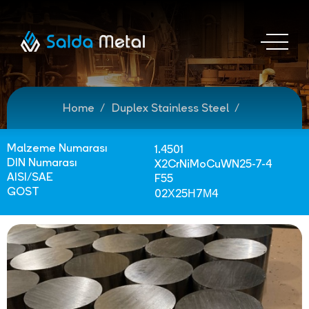
Home
Duplex Stainless Steel
Malzeme Numarası
1.4501
DIN Numarası
X2CrNiMoCuWN25-7-4
AISI/SAE
F55
GOST
02Х25Н7М4