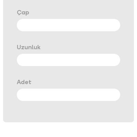
Çap
Uzunluk
Adet