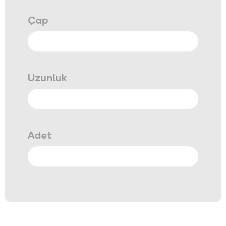
Çap
Uzunluk
Adet