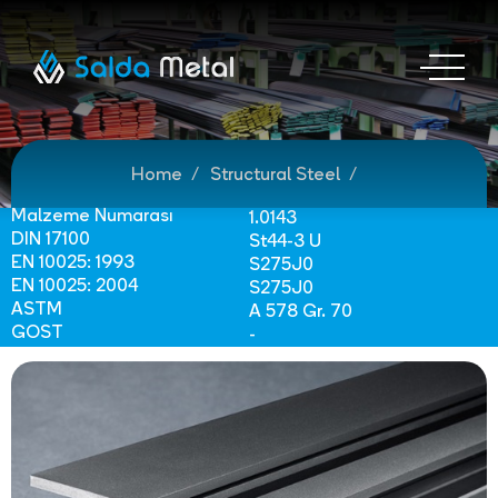
Home
Structural Steel
Malzeme Numarası
1.0143
DIN 17100
St44-3 U
EN 10025: 1993
S275J0
EN 10025: 2004
S275J0
ASTM
A 578 Gr. 70
GOST
-