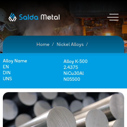
Home
Nickel Alloys
Alloy Name
Alloy K-500
EN
2.4375
DIN
NiCu30Al
UNS
N05500