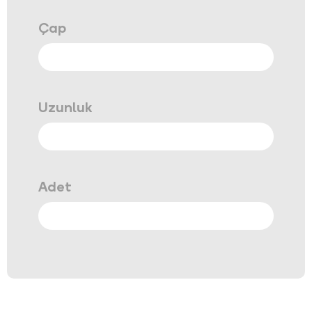
Çap
Uzunluk
Adet