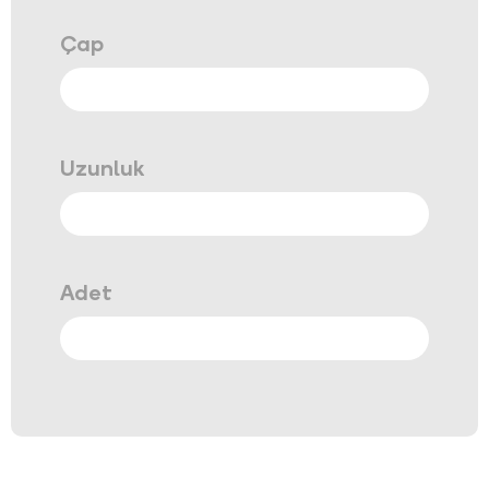
Çap
Uzunluk
Adet