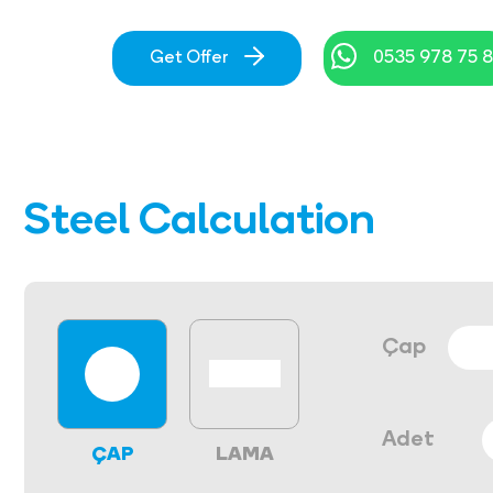
Get Offer
0535 978 75 
Steel Calculation
Çap
Adet
ÇAP
LAMA