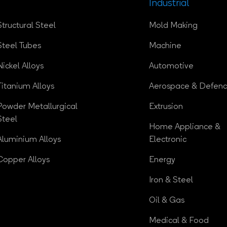
Industrial
Structural Steel
Mold Making
Steel Tubes
Machine
Nickel Alloys
Automotive
Titanium Alloys
Aerospace & Defen
Powder Metallurgical
Extrusion
Steel
Home Appliance &
Aluminium Alloys
Electronic
Copper Alloys
Energy
Iron & Steel
Oil & Gas
Medical & Food