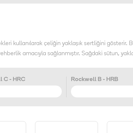
eri kullanılarak çeliğin yaklaşık sertliğini gösterir. 
rehberlik amacıyla sağlanmıştır. Sağdaki sütun, yakl
l C - HRC
Rockwell B - HRB