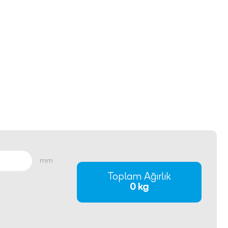
mm
Toplam Ağırlık
0 kg