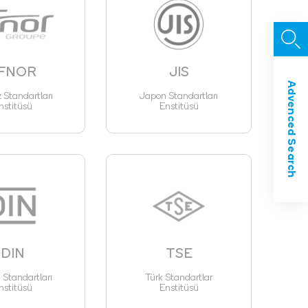
FNOR
JIS
Advenced Search
z Standartları
Japon Standartları
nstitüsü
Enstitüsü
DIN
TSE
Standartları
Türk Standartlar
nstitüsü
Enstitüsü