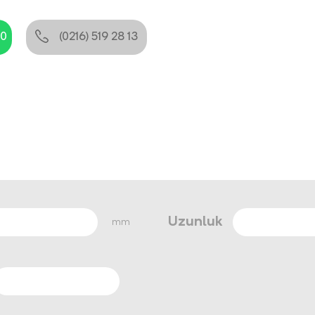
80
(0216) 519 28 13
Uzunluk
mm