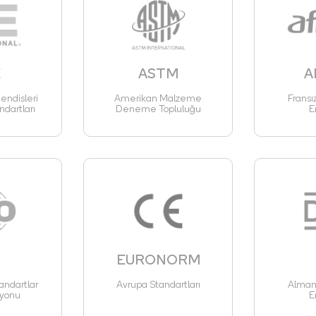
E
ASTM
A
ndisleri
Amerikan Malzeme
Fransı
ndartları
Deneme Topluluğu
E
EURONORM
andartlar
Avrupa Standartları
Alman 
yonu
E