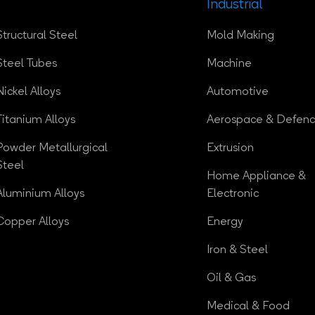
Industrial
Structural Steel
Mold Making
Steel Tubes
Machine
Nickel Alloys
Automotive
Titanium Alloys
Aerospace & Defen
Powder Metallurgical
Extrusion
Steel
Home Appliance &
Aluminium Alloys
Electronic
Copper Alloys
Energy
Iron & Steel
Oil & Gas
Medical & Food