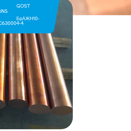
GOST
UNS
БрАЖН10-
C63000
4-4