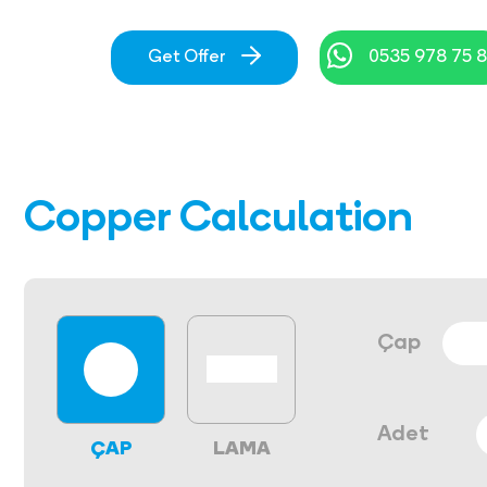
Get Offer
0535 978 75 
Copper Calculation
Çap
Adet
ÇAP
LAMA