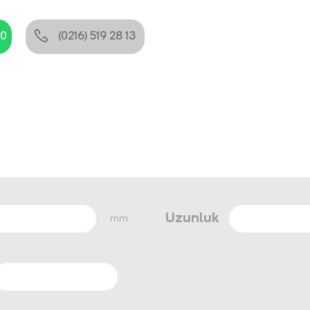
80
(0216) 519 28 13
Uzunluk
mm