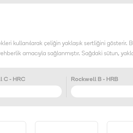
eri kullanılarak çeliğin yaklaşık sertliğini gösterir. 
rehberlik amacıyla sağlanmıştır. Sağdaki sütun, yakl
l C - HRC
Rockwell B - HRB