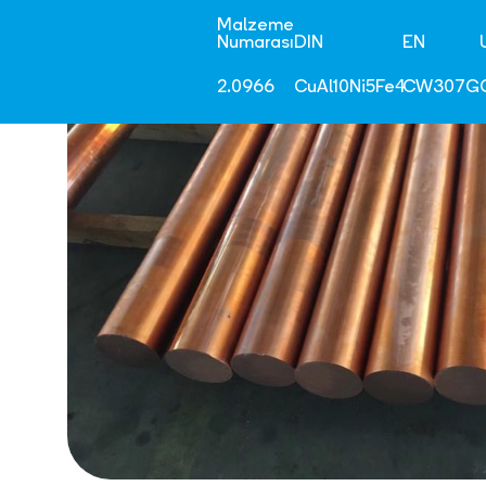
Malzeme
Numarası
DIN
EN
2.0966
CuAl10Ni5Fe4
CW307G