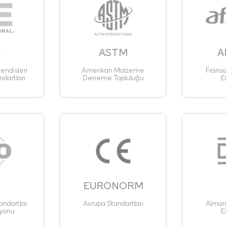
E
ASTM
A
ndisleri
Amerikan Malzeme
Fransı
ndartları
Deneme Topluluğu
E
EURONORM
andartlar
Avrupa Standartları
Alman 
yonu
E