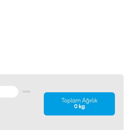
mm
Toplam Ağırlık
0 kg