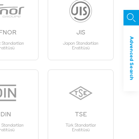
FNOR
JIS
Advenced Search
z Standartları
Japon Standartları
nstitüsü
Enstitüsü
DIN
TSE
Standartları
Türk Standartlar
nstitüsü
Enstitüsü