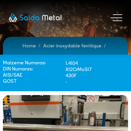
Home
Acier inoxydable ferritique
Malzeme Numarası
1.4104
DIN Numarası
X12CrMoS17
AISI/SAE
430F
GOST
-