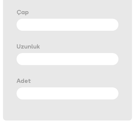
Çap
Uzunluk
Adet