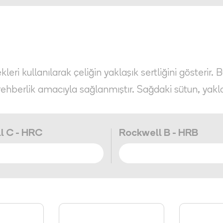
eri kullanılarak çeliğin yaklaşık sertliğini gösterir. 
rehberlik amacıyla sağlanmıştır. Sağdaki sütun, yakl
l C - HRC
Rockwell B - HRB