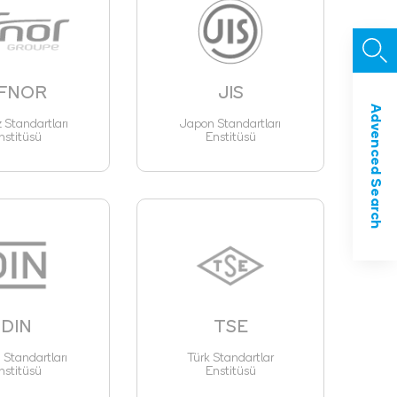
FNOR
JIS
Advenced Search
z Standartları
Japon Standartları
nstitüsü
Enstitüsü
DIN
TSE
Standartları
Türk Standartlar
nstitüsü
Enstitüsü