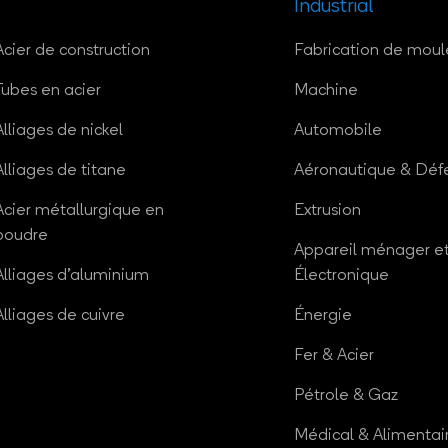
Industrial
Acier de construction
Fabrication de moul
Tubes en acier
Machine
Alliages de nickel
Automobile
Alliages de titane
Aéronautique & Déf
Acier métallurgique en
Extrusion
poudre
Appareil ménager e
Alliages d'aluminium
Électronique
Alliages de cuivre
Énergie
Fer & Acier
Pétrole & Gaz
Médical & Alimentai