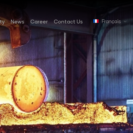
Français
ty
News
Career
Contact Us