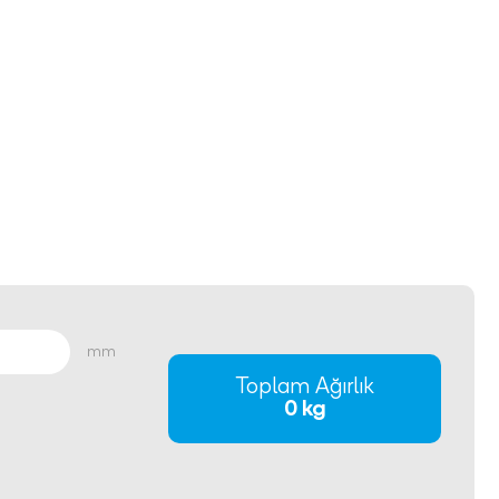
mm
Toplam Ağırlık
0 kg