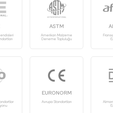
E
ASTM
A
ndisleri
Amerikan Malzeme
Fransı
ndartları
Deneme Topluluğu
E
EURONORM
andartlar
Avrupa Standartları
Alman 
yonu
E