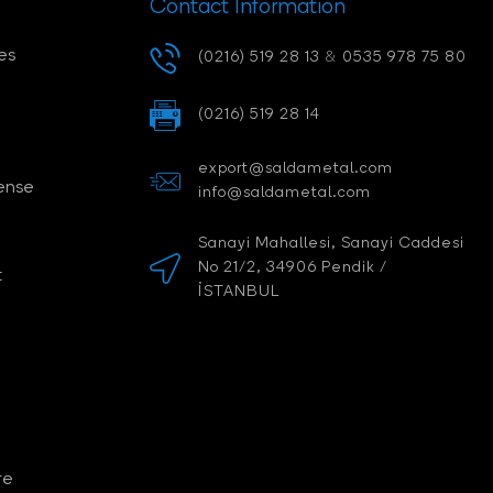
Contact Information
es
(0216) 519 28 13
&
0535 978 75 80
(0216) 519 28 14
export@saldametal.com
ense
info@saldametal.com
Sanayi Mahallesi, Sanayi Caddesi
No 21/2, 34906 Pendik /
t
İSTANBUL
re