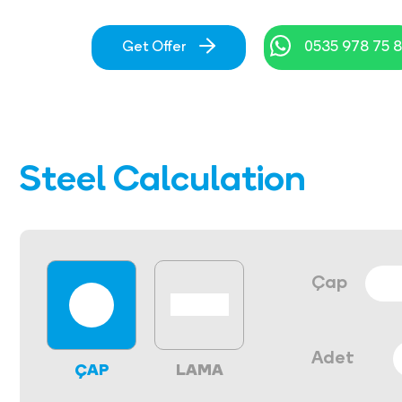
Get Offer
0535 978 75 
Steel Calculation
Çap
Adet
ÇAP
LAMA