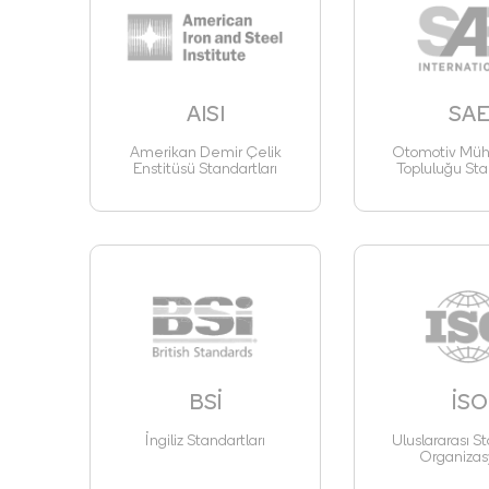
AISI
SA
Amerikan Demir Çelik
Otomotiv Mühe
Enstitüsü Standartları
Topluluğu Sta
BSİ
İSO
İngiliz Standartları
Uluslararası St
Organizas