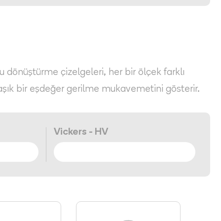
Bu dönüştürme çizelgeleri, her bir ölçek farklı
aşık bir eşdeğer gerilme mukavemetini gösterir.
Vickers - HV