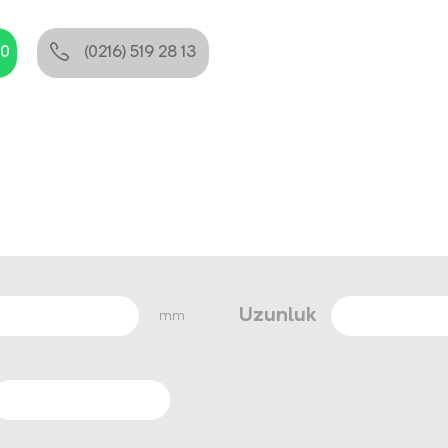
80
(0216) 519 28 13
Uzunluk
mm