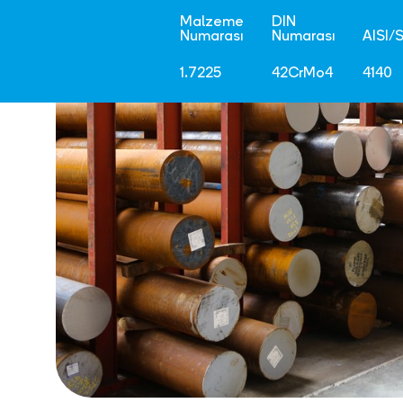
Malzeme
DIN
Numarası
Numarası
AISI/
1.7225
42CrMo4
4140