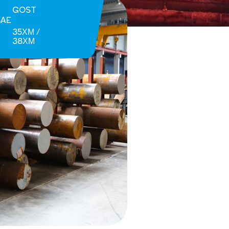
GOST
SAE
35ХМ /
38ХМ