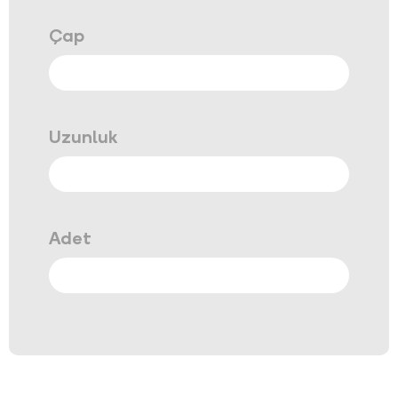
Çap
Uzunluk
Adet