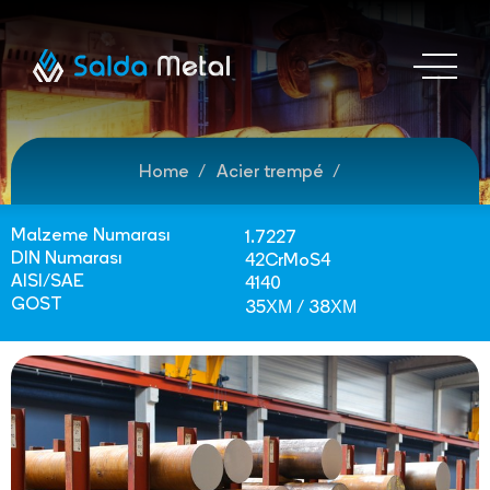
Home
Acier trempé
Malzeme Numarası
1.7227
DIN Numarası
42CrMoS4
AISI/SAE
4140
GOST
35ХМ / 38ХМ