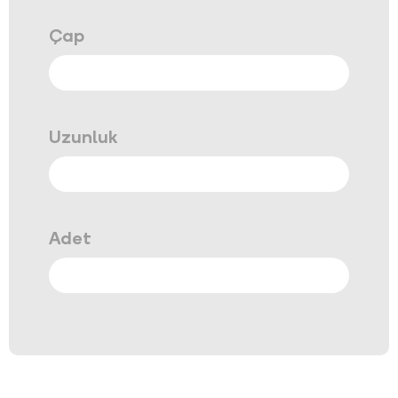
Çap
Uzunluk
Adet