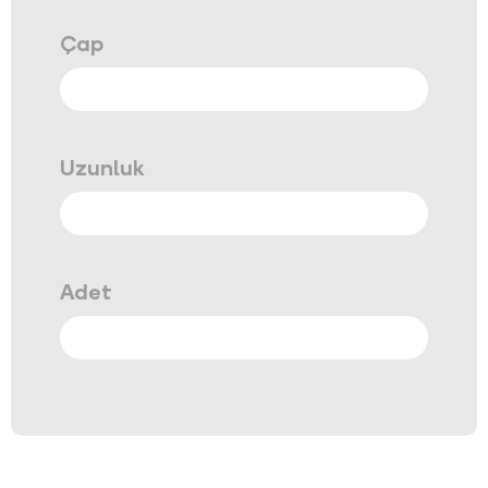
Çap
Uzunluk
Adet