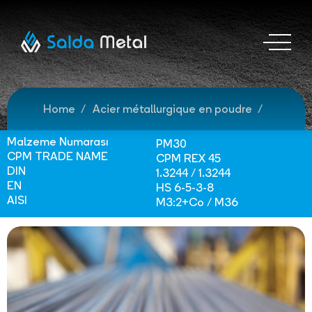
Home
Acier métallurgique en poudre
Malzeme Numarası
PM30
CPM TRADE NAME
CPM REX 45
DIN
1.3244 / 1.3244
EN
HS 6-5-3-8
AISI
M3:2+Co / M36