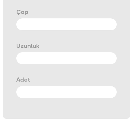
Çap
Uzunluk
Adet