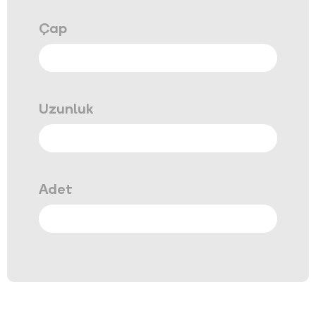
Çap
Uzunluk
Adet