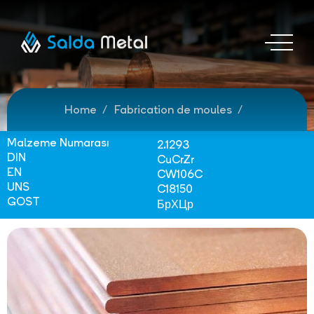
Home
Fabrication de moules
Malzeme Numarası
2.1293
DIN
CuCrZr
EN
CW106C
UNS
C18150
GOST
БрХЦр