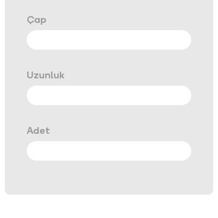
Çap
Uzunluk
Adet