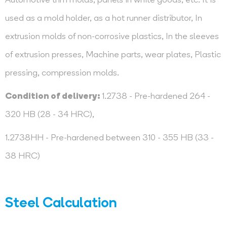
Automotive trim molds, panels in white goods, etc. It is
used as a mold holder, as a hot runner distributor, In
extrusion molds of non-corrosive plastics, In the sleeves
of extrusion presses, Machine parts, wear plates, Plastic
pressing, compression molds.
Condition of delivery:
1.2738 - Pre-hardened 264 -
320 HB (28 - 34 HRC),
1.2738HH - Pre-hardened between 310 - 355 HB (33 -
38 HRC)
Steel Calculation