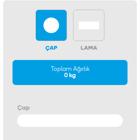
ÇAP
LAMA
Toplam Ağırlık
0 kg
Çap