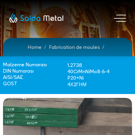
Home
Fabrication de moules
Malzeme Numarası
1.2738
DIN Numarası
40CrMnNiMo8-6-4
AISI/SAE
P20+Ni
GOST
4Х2ГНМ