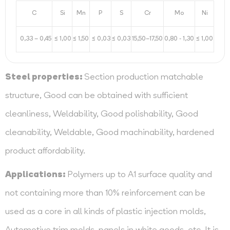
C
Si
Mn
P
S
Cr
Mo
Ni
0,33 – 0,45
≤ 1,00
≤ 1,50
≤ 0,03
≤ 0,03
15,50–17,50
0,80 - 1,30
≤ 1,00
Steel properties:
Section production matchable
structure, Good can be obtained with sufficient
cleanliness, Weldability, Good polishability, Good
cleanability, Weldable, Good machinability, hardened
product affordability.
Applications:
Polymers up to A1 surface quality and
not containing more than 10% reinforcement can be
used as a core in all kinds of plastic injection molds,