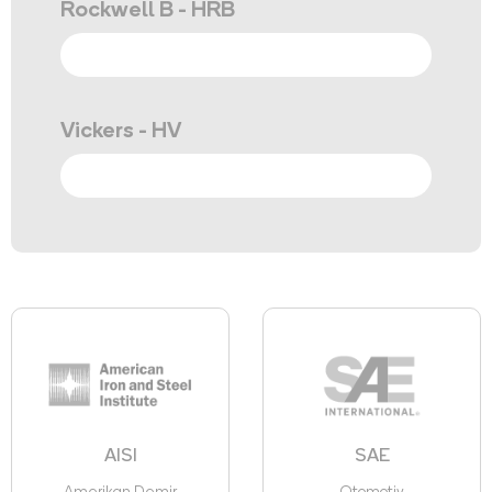
Rockwell B - HRB
Vickers - HV
AISI
SAE