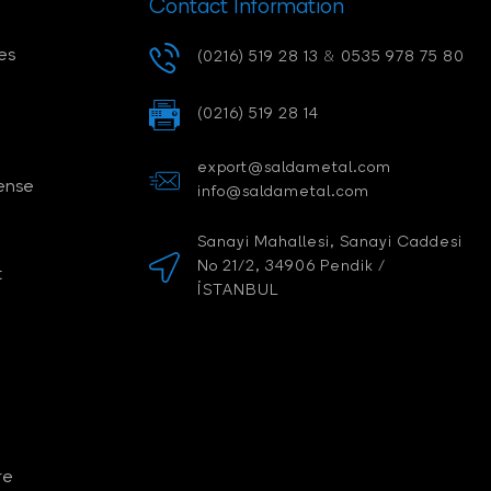
Contact Information
es
(0216) 519 28 13
&
0535 978 75 80
(0216) 519 28 14
export@saldametal.com
ense
info@saldametal.com
Sanayi Mahallesi, Sanayi Caddesi
No 21/2, 34906 Pendik /
t
İSTANBUL
re