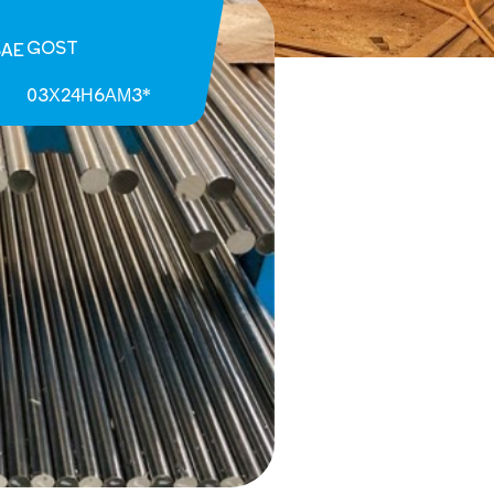
GOST
SAE
03Х24Н6АМ3*