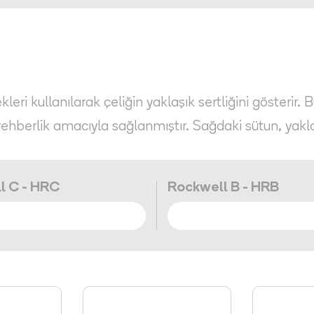
eri kullanılarak çeliğin yaklaşık sertliğini gösterir. 
rehberlik amacıyla sağlanmıştır. Sağdaki sütun, yakl
l C - HRC
Rockwell B - HRB