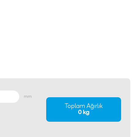
mm
Toplam Ağırlık
0 kg