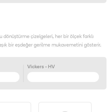
Bu dönüştürme çizelgeleri, her bir ölçek farklı
aşık bir eşdeğer gerilme mukavemetini gösterir.
Vickers - HV