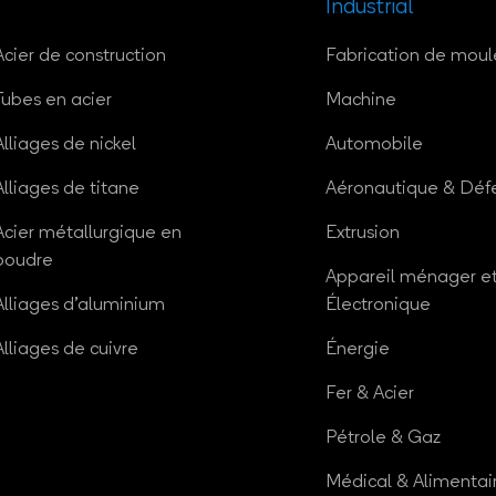
Industrial
Acier de construction
Fabrication de moul
Tubes en acier
Machine
Alliages de nickel
Automobile
Alliages de titane
Aéronautique & Déf
Acier métallurgique en
Extrusion
poudre
Appareil ménager e
Alliages d'aluminium
Électronique
Alliages de cuivre
Énergie
Fer & Acier
Pétrole & Gaz
Médical & Alimentai