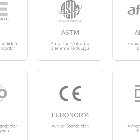
E
ASTM
A
ndisleri
Amerikan Malzeme
Fransı
ndartları
Deneme Topluluğu
E
EURONORM
andartlar
Avrupa Standartları
Alman 
yonu
E