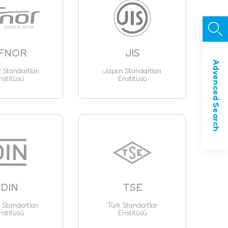
FNOR
JIS
Advenced Search
z Standartları
Japon Standartları
nstitüsü
Enstitüsü
DIN
TSE
Standartları
Türk Standartlar
nstitüsü
Enstitüsü