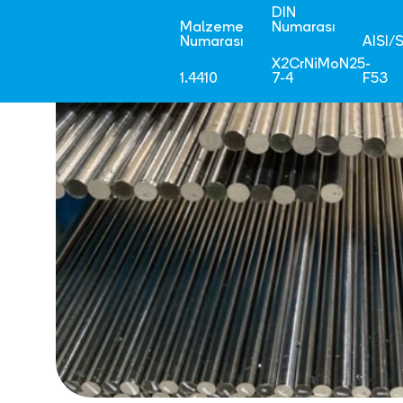
DIN
Malzeme
Numarası
Numarası
AISI/
X2CrNiMoN25-
1.4410
7-4
F53