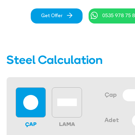
Get Offer
0535 978 75 
Steel Calculation
Çap
Adet
ÇAP
LAMA