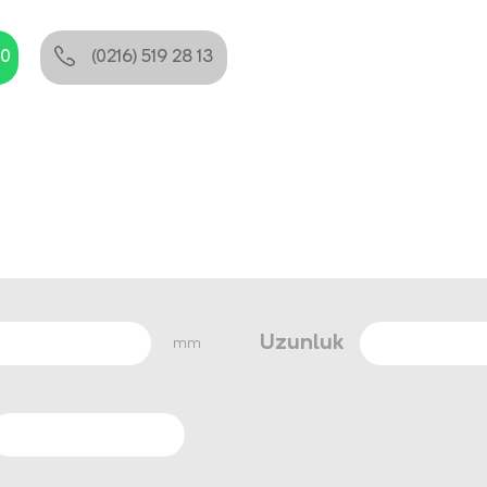
80
(0216) 519 28 13
Uzunluk
mm