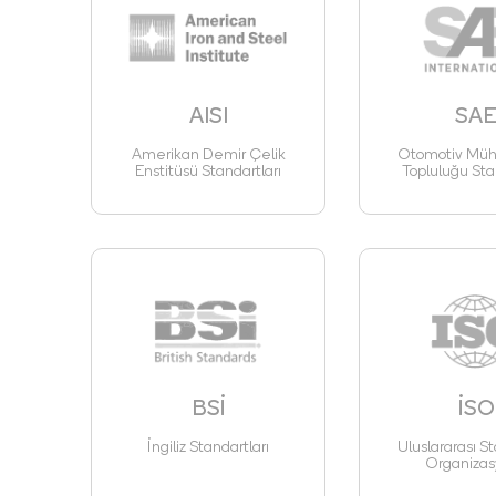
AISI
SA
Amerikan Demir Çelik
Otomotiv Mühe
Enstitüsü Standartları
Topluluğu Sta
BSİ
İSO
İngiliz Standartları
Uluslararası St
Organizas