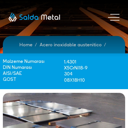
Home
Acero inoxidable austenitico
Malzeme Numarası
1.4301
DIN Numarası
X5CrNi18-9
AISI/SAE
304
GOST
08Х18Н10