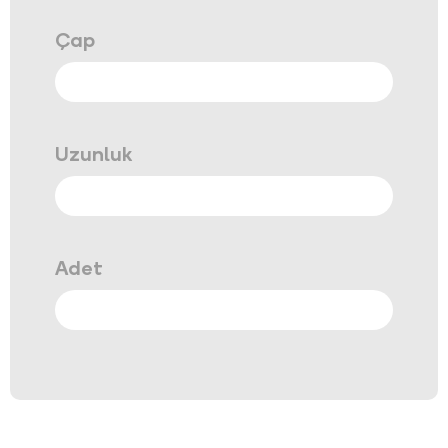
Çap
Uzunluk
Adet