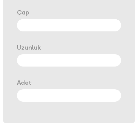
Çap
Uzunluk
Adet