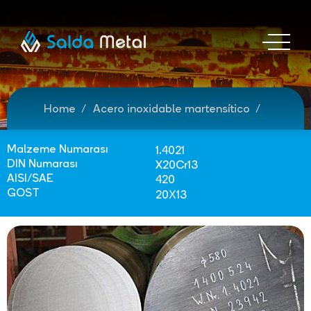
Home
Acero inoxidable martensítico
Malzeme Numarası
1.4021
DIN Numarası
X20Cr13
AISI/SAE
420
GOST
20Х13