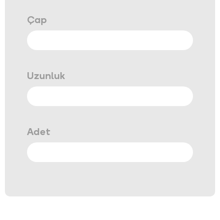
Çap
Uzunluk
Adet