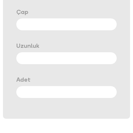
Çap
Uzunluk
Adet