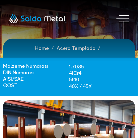
Home
Acero Templado
Malzeme Numarası
1.7035
DIN Numarası
41Cr4
AISI/SAE
5140
GOST
40Х / 45Х