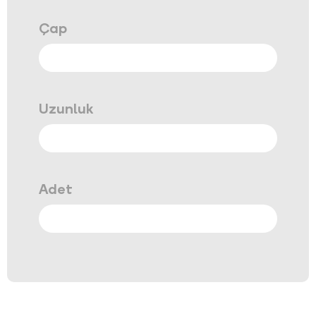
Çap
Uzunluk
Adet