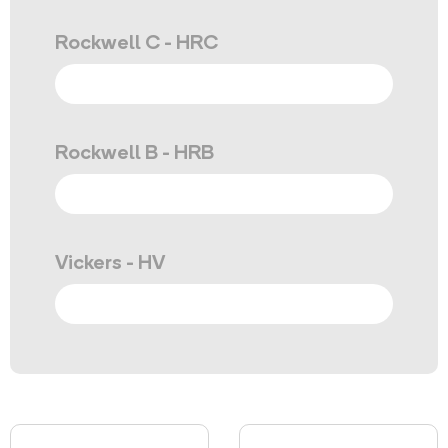
Rockwell C - HRC
Rockwell B - HRB
Vickers - HV