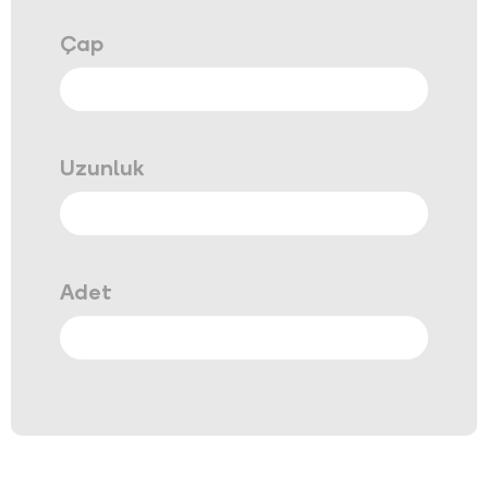
Çap
Uzunluk
Adet