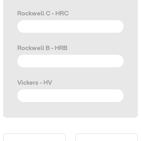
Rockwell C - HRC
Rockwell B - HRB
Vickers - HV