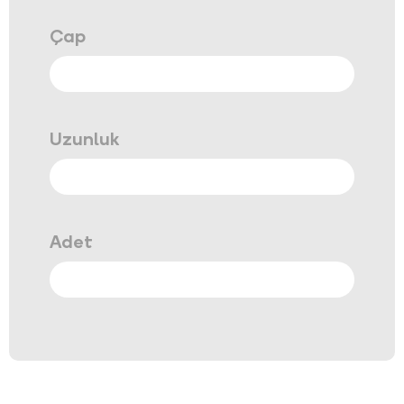
Çap
Uzunluk
Adet