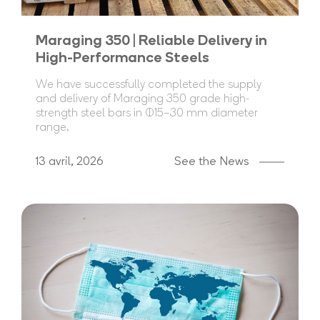
Maraging 350 | Reliable Delivery in
High-Performance Steels
We have successfully completed the supply
and delivery of Maraging 350 grade high-
strength steel bars in Ø15–30 mm diameter
range.
13 avril, 2026
See the News