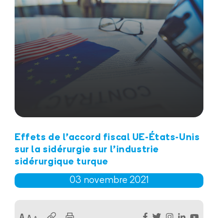
Effets de l'accord fiscal UE-États-Unis
sur la sidérurgie sur l'industrie
sidérurgique turque
03
novembre
2021