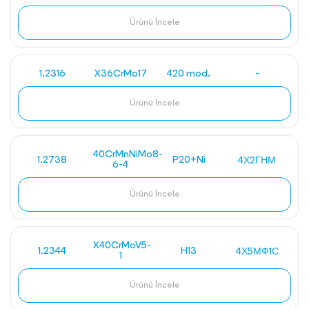
Ürünü İncele
1.2316
X36CrMo17
420 mod.
-
Ürünü İncele
40CrMnNiMo8-
1.2738
P20+Ni
4Х2ГНМ
6-4
Ürünü İncele
X40CrMoV5-
1.2344
H13
4Х5МФ1С
1
Ürünü İncele