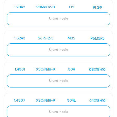
1.2842
90MnCrV8
O2
9Г2Ф
Ürünü İncele
1.3243
S6-5-2-5
M35
Р6М5К5
Ürünü İncele
1.4301
X5CrNi18-9
304
08Х18Н10
Ürünü İncele
1.4307
X2CrNi18-9
304L
04Х18Н10
Ürünü İncele