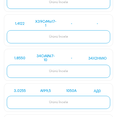
Ürünü İncele
X39CrMo17-
1.4122
-
-
1
Ürünü İncele
34CrAlNi7-
1.8550
-
34Х2НМЮ
10
Ürünü İncele
3.0255
Al99,5
1050A
АД0
Ürünü İncele