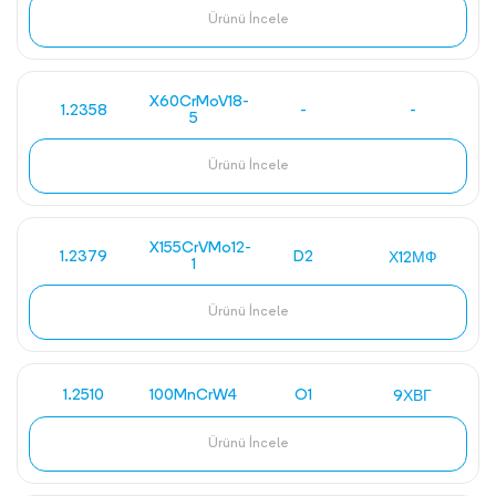
Ürünü İncele
X60CrMoV18-
1.2358
-
-
5
Ürünü İncele
X155CrVMo12-
1.2379
D2
Х12МФ
1
Ürünü İncele
1.2510
100MnCrW4
O1
9ХВГ
Ürünü İncele