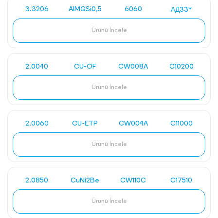
3.3206
AlMGSi0,5
6060
АД33*
Ürünü İncele
2.0040
CU-OF
CW008A
C10200
Ürünü İncele
2.0060
CU-ETP
CW004A
C11000
Ürünü İncele
2.0850
CuNi2Be
CW110C
C17510
Ürünü İncele