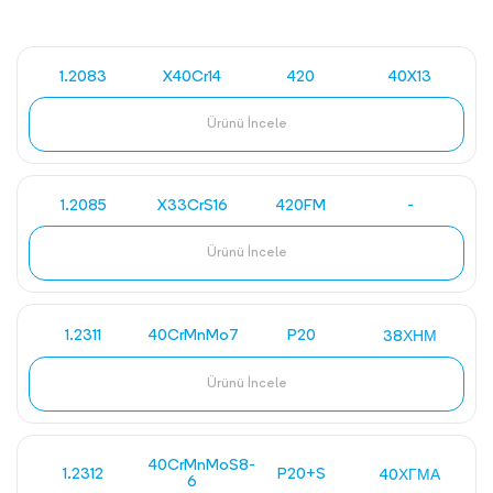
1.2083
X40Cr14
420
40X13
Ürünü İncele
1.2085
X33CrS16
420FM
-
Ürünü İncele
1.2311
40CrMnMo7
P20
38ХНМ
Ürünü İncele
40CrMnMoS8-
1.2312
P20+S
40ХГМА
6