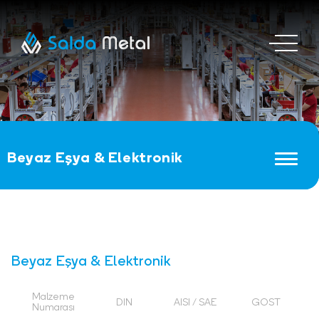
Beyaz Eşya & Elektronik
Beyaz Eşya & Elektronik
Malzeme
DIN
AISI / SAE
GOST
Numarası