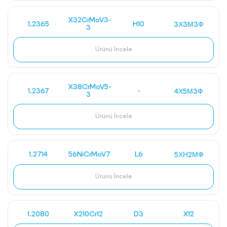
X32CrMoV3-
1.2365
H10
3Х3М3Ф
3
Ürünü İncele
X38CrMoV5-
1.2367
-
4Х5М3Ф
3
Ürünü İncele
1.2714
56NiCrMoV7
L6
5ХН2МФ
Ürünü İncele
1.2080
X210Cr12
D3
X12