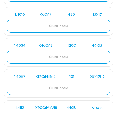
1.4016
X6Cr17
430
12Х17
Ürünü İncele
1.4034
X46Cr13
420C
40Х13
Ürünü İncele
1.4057
X17CrNi16-2
431
20Х17Н2
Ürünü İncele
1.4112
X90CrMoV18
440B
90Х18