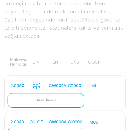
vazgeçilmez bir malzeme grubudur. Hem
dayanıklılığı hem de mükemmel iletkenlik
özellikleri sayesinde farklı sektörlerde güvenle
tercih edilmekte, işletmelere kalite ve verimlilik
sağlamaktadır.
Malzeme
DIN
EN
UNS
GOST
Numarası
CU-
2.0060
CW004A
C11000
М1
ETP
Ürünü İncele
2.0040
CU-OF
CW008A
C10200
М0б