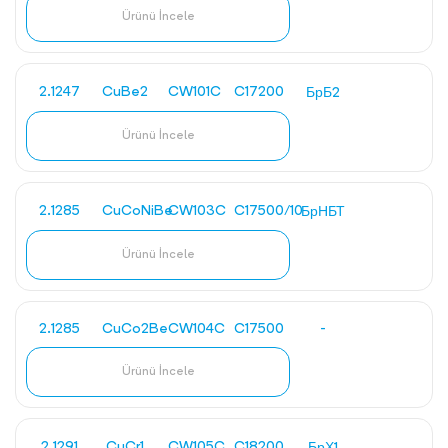
Ürünü İncele
2.1247
CuBe2
CW101C
C17200
БрБ2
Ürünü İncele
2.1285
CuCoNiBe
CW103C
C17500/10
БрНБТ
Ürünü İncele
2.1285
CuCo2Be
CW104C
C17500
-
Ürünü İncele
2.1291
CuCr1
CW105C
C18200