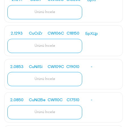
БрХ1
Ürünü İncele
2.1293
CuCrZr
CW106C
C18150
БрХЦр
Ürünü İncele
2.0853
CuNi1Si
CW109C
C19010
-
Ürünü İncele
2.0850
CuNi2Be
CW110C
C17510
-
Ürünü İncele