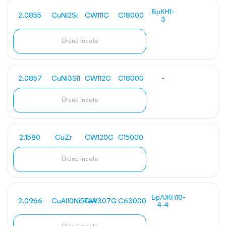
БрКН1-
2.0855
CuNi2Si
CW111C
C18000
3
Ürünü İncele
2.0857
CuNi3Si1
CW112C
C18000
-
Ürünü İncele
2.1580
CuZr
CW120C
C15000
Ürünü İncele
БрАЖН10-
2.0966
CuAl10Ni5Fe4
CW307G
C63000
4-4