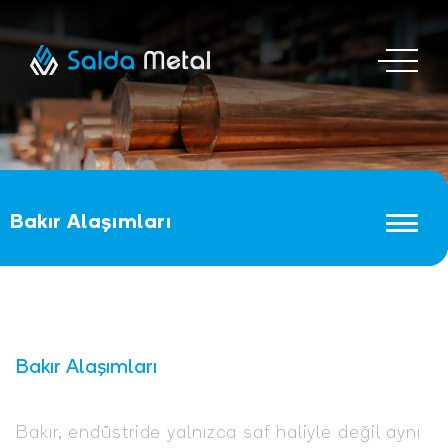
Bakır Alaşımları
Bakır Alaşımları
Bakır, endüstride yalnızca saf haliyle değil aynı