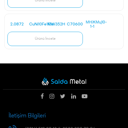
Ürünü İncele
МНЖМц10-
2.0872
CuNi10Fe1Mn
CW352H
C70600
1-1
Ürünü İncele
İletişim Bilgileri