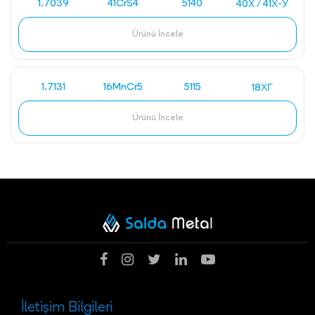
1.7039
41CrS4
5140
40Х / 41Х-У
Ürünü İncele
1.7131
16MnCr5
5115
18ХГ
Ürünü İncele
İletişim Bilgileri