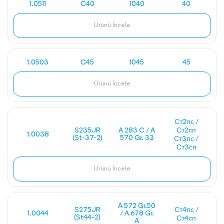
1.0511
C40
1040
40
Ürünü İncele
1.0503
C45
1045
45
Ürünü İncele
Ст2пс /
S235JR
A 283 C / A
Ст2сп
1.0038
(St-37-2)
570 Gr. 33
Ст3пс /
Ст3сп
Ürünü İncele
A 572 Gr.50
S275JR
Ст4пс /
1.0044
/ A 678 Gr.
(St44-2)
Ст4сп
A