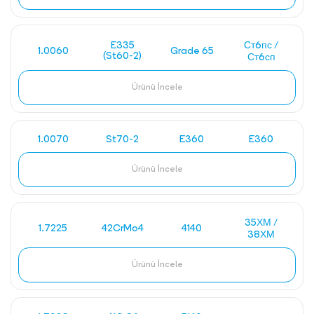
E335
Ст6пс /
1.0060
Grade 65
(St60-2)
Ст6сп
Ürünü İncele
1.0070
St70-2
E360
E360
Ürünü İncele
35ХМ /
1.7225
42CrMo4
4140
38ХМ
Ürünü İncele