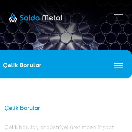
Çelik Borular
Çelik Borular
Çelik borular, endüstriyel üretimden inşaat