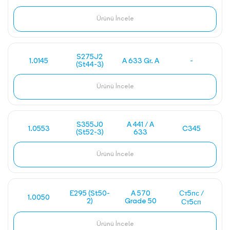
Ürünü İncele
S275J2
1.0145
A 633 Gr. A
-
(St44-3)
Ürünü İncele
S355J0
A 441 / A
1.0553
C345
(St52-3)
633
Ürünü İncele
E295 (St50-
A 570
Ст5пс /
1.0050
2)
Grade 50
Ст5сп
Ürünü İncele