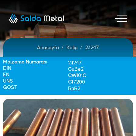
Anasayfa
Kalıp
2.1247
Malzeme Numarası
2.1247
DIN
CuBe2
EN
CW101C
UNS
C17200
GOST
БрБ2