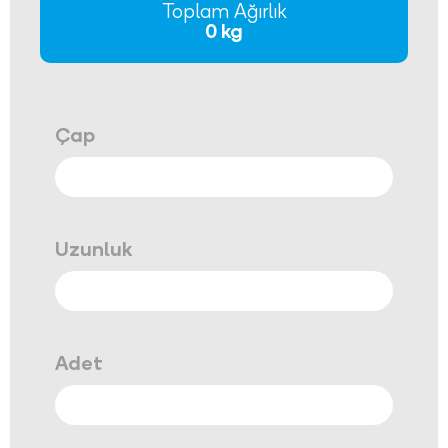
Toplam Ağırlık
0 kg
Çap
Uzunluk
Adet