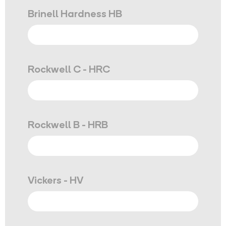
Brinell Hardness HB
Rockwell C - HRC
Rockwell B - HRB
Vickers - HV