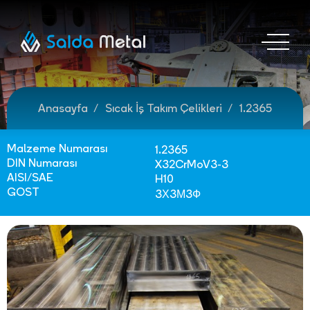
Anasayfa
Sıcak İş Takım Çelikleri
1.2365
Malzeme Numarası
1.2365
DIN Numarası
X32CrMoV3-3
AISI/SAE
H10
GOST
3Х3М3Ф