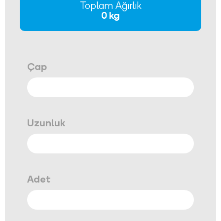
Toplam Ağırlık
0 kg
Çap
Uzunluk
Adet