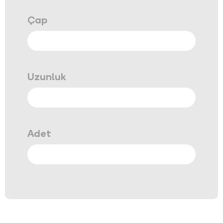
Çap
Uzunluk
Adet