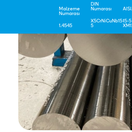
DIN
Malzeme
Numarası
AIS
Numarası
X5CrNiCuNb15-
15-5
1.4545
5
XM1