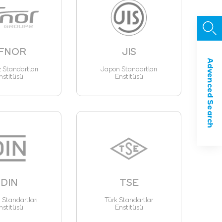
FNOR
JIS
Advenced Search
z Standartları
Japon Standartları
nstitüsü
Enstitüsü
DIN
TSE
Standartları
Türk Standartlar
nstitüsü
Enstitüsü