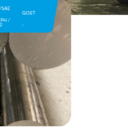
I/SAE
GOST
 PH /
2
-