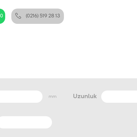
80
(0216) 519 28 13
Uzunluk
mm