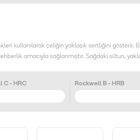
eri kullanılarak çeliğin yaklaşık sertliğini gösterir. 
rehberlik amacıyla sağlanmıştır. Sağdaki sütun, yakl
l C - HRC
Rockwell B - HRB