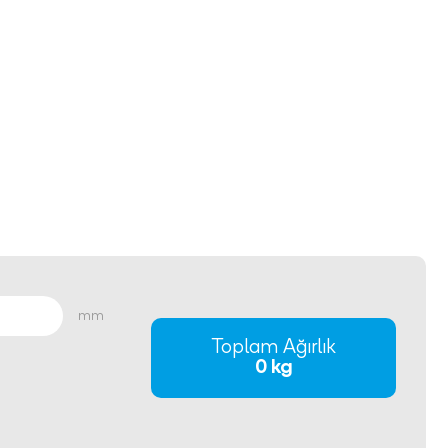
mm
Toplam Ağırlık
0 kg