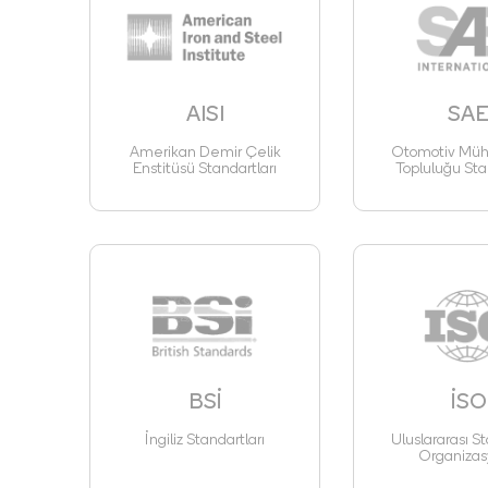
AISI
SA
Amerikan Demir Çelik
Otomotiv Mühe
Enstitüsü Standartları
Topluluğu Sta
BSİ
İSO
İngiliz Standartları
Uluslararası St
Organizas