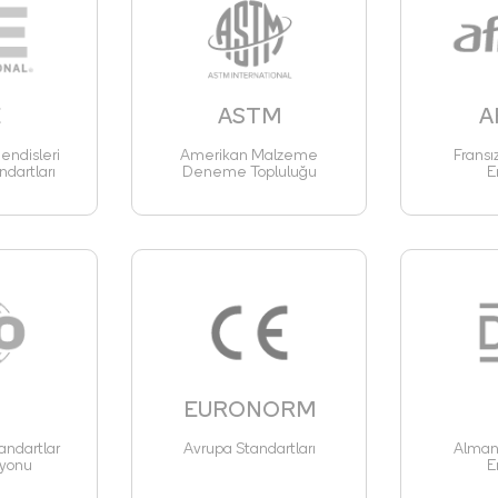
E
ASTM
A
ndisleri
Amerikan Malzeme
Fransı
ndartları
Deneme Topluluğu
E
EURONORM
andartlar
Avrupa Standartları
Alman 
yonu
E