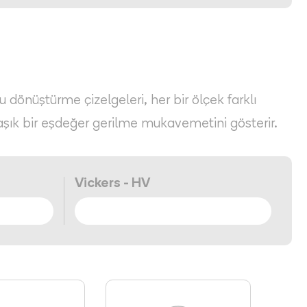
Bu dönüştürme çizelgeleri, her bir ölçek farklı
aşık bir eşdeğer gerilme mukavemetini gösterir.
Vickers - HV