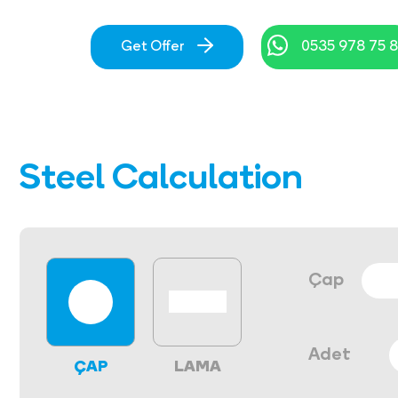
Get Offer
0535 978 75 
Steel Calculation
Çap
Adet
ÇAP
LAMA