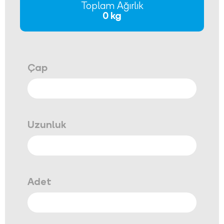
Toplam Ağırlık
0 kg
Çap
Uzunluk
Adet