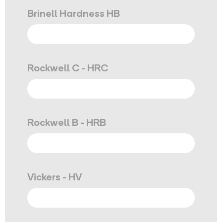
Brinell Hardness HB
Rockwell C - HRC
Rockwell B - HRB
Vickers - HV