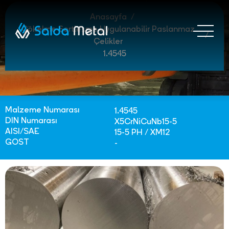
Anasayfa
Çökelme Sertleşme Uygulanabilir Paslanmaz
Çelikler
1.4545
Malzeme Numarası
1.4545
DIN Numarası
X5CrNiCuNb15-5
AISI/SAE
15-5 PH / XM12
GOST
-