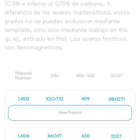
10,5% e inferior al 0,15% de carbono. A
diferencia de los aceros martensíticos, estos
grados no se pueden endurecer mediante
templado, sino solo mediante trabajo en frío
(p. ej., estirado en frío). Los aceros ferríticos
son ferromagnéticos.
Material
DIN
AISI / SAE
GOST
Number
1.4512
X2CrTi12
409
08Х12Т1
View Product
1.4016
X6Cr17
430
12Х17