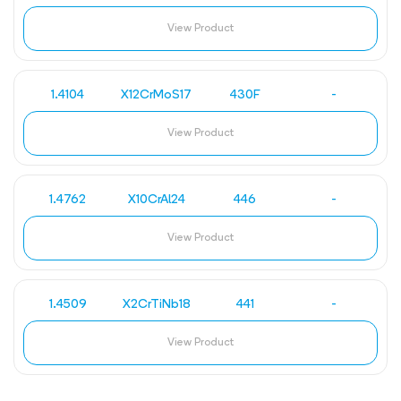
View Product
1.4104
X12CrMoS17
430F
-
View Product
1.4762
X10CrAl24
446
-
View Product
1.4509
X2CrTiNb18
441
-
View Product