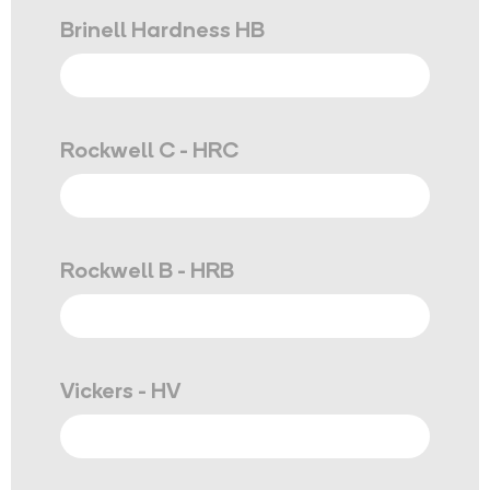
Brinell Hardness HB
Rockwell C - HRC
Rockwell B - HRB
Vickers - HV