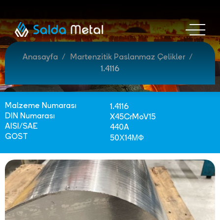
Anasayfa
Martenzitik Paslanmaz Çelikler
1.4116
Malzeme Numarası
1.4116
DIN Numarası
X45CrMoV15
AISI/SAE
440A
GOST
50Х14МФ