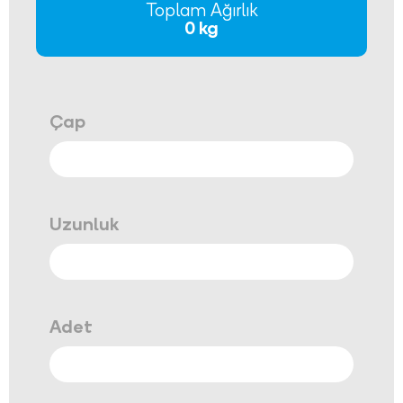
Toplam Ağırlık
0 kg
Çap
Uzunluk
Adet