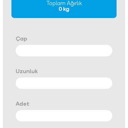
Toplam Ağırlık
0 kg
Çap
Uzunluk
Adet