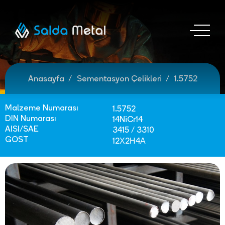
Anasayfa
Sementasyon Çelikleri
1.5752
Malzeme Numarası
1.5752
DIN Numarası
14NiCr14
AISI/SAE
3415 / 3310
GOST
12Х2Н4А