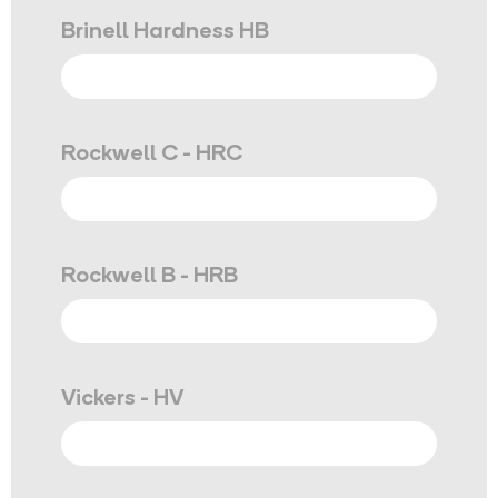
Brinell Hardness HB
Rockwell C - HRC
Rockwell B - HRB
Vickers - HV